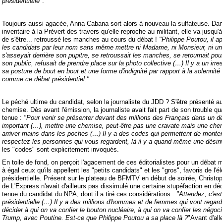
présidentielle"
.
Toujours aussi agacée, Anna Cabana sort alors à nouveau la sulfateuse. Da
inventaire à la Prévert des travers qu'elle reproche au militant, elle va jusqu'à
de s'être... retroussé les manches au cours du débat !
"Philippe Poutou, il a
les candidats par leur nom sans même mettre ni Madame, ni Monsieur, ni un
s'asseyait derrière son pupitre, se retroussait les manches, se retournait pou
son public, refusait de prendre place sur la photo collective (…) Il y a un irr
sa posture de bout en bout et une forme d'indignité par rapport à la solennit
comme ce débat présidentiel."
Le péché ultime du candidat, selon la journaliste du JDD ? S'être présenté a
chemise. Dès avant l'émission, la journaliste avait fait part de son trouble q
tenue :
"Pour venir se présenter devant des millions des Français dans un d
important (…), mettre une chemise, peut-être pas une cravate mais une che
arriver mains dans les poches (…) Il y a des codes qui permettent de monte
respectez les personnes qui vous regardent, là il y a quand même une désin
les "codes" sont explicitement invoqués.
En toile de fond, on perçoit l'agacement de ces éditorialistes pour un débat m
à égal ceux qu'ils appellent les "petits candidats" et les "gros", favoris de l'é
présidentielle. Présent sur le plateau de BFMTV en début de soirée, Christo
de L'Express n'avait d'ailleurs pas dissimulé une certaine stupéfaction en dé
tenue du candidat du NPA, dont il a tiré ces considérations :
"Attendez, c'est
présidentielle (…) Il y a des millions d'hommes et de femmes qui vont regard
décider à qui on va confier le bouton nucléaire, à qui on va confier les négoc
Trump, avec Poutine. Est-ce que Philippe Poutou a sa place là ?
"Avant d'all