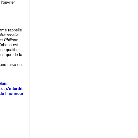
l'ouvrier
mme rappelle
côté rebelle,
s Philippe
abana est
 ne qualifie
plus que de la
u une mise en
Mais
et s'interdit
 de l'honneur