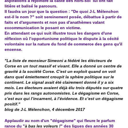
aspirations à rejoindre la caste des hors-sol lui ont fait
litière et balisé le parcours.
Il faudra un jour que la question : "De quoi J-L Mélenchon
est-il le nom ?" soit sereinement posée, débattue à partir de
faits et d'arguments et non pas d'anathèmes valant
excommunication le posant en victime.
En attendant ce qui suit illustre tous les dangers d'une
réflexion où l’opportunisme politique le dispute à la cécité
volontaire sur la nature du fond de commerce des gens qu'il
encense.
"La liste de monsieur Simeoni a fédéré les élécteurs de
Corse en un tout massif et vivant. Elle a donné un centre de
gravité à la société Corse. C’est un exploit quand on voit
dans quel émiettement croupit la sphère politique sur le
continent. Le signal avait été clairement donné il y a six
mois. Les électeurs avaient déjà élu trois députés sur quatre
pris dans les rangs autonomistes. Le dégagisme en Corse,
c’est eux qui l’incarnent, à l’évidence. Et c’est un dégagisme
positif."
blog de J-L Mélenchon, 4 décembre 2017
Applaudir au nom d'un "dégagisme" qui fleure le parfum
rance du "
à bas les voleurs !
" des ligues des années 30