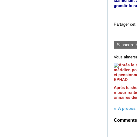
Maintenant à
grandir le r
Partager cet 
S'inscrire 
Vous aimerez
Après le sh
n pour renti
onnaires d
Commenter 