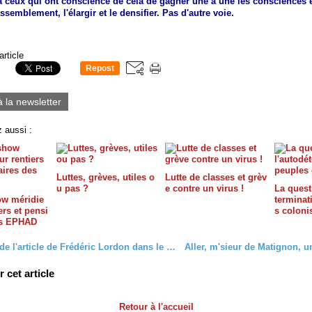
 ceux qui ont conscience de cela de gagner une à une les consciences e
assemblement, l'élargir et le densifier. Pas d'autre voie.
article
Repost
0
à la newsletter
 aussi :
Luttes, grèves, utiles o
Lutte de classes et grèv
u pas ?
e contre un virus !
La quest
ow méridie
terminat
ers et pensi
s coloni
es EPHAD
A propos de l'article de Frédéric Lordon dans le Diplo d'Août.
cet article
Retour à l'accueil