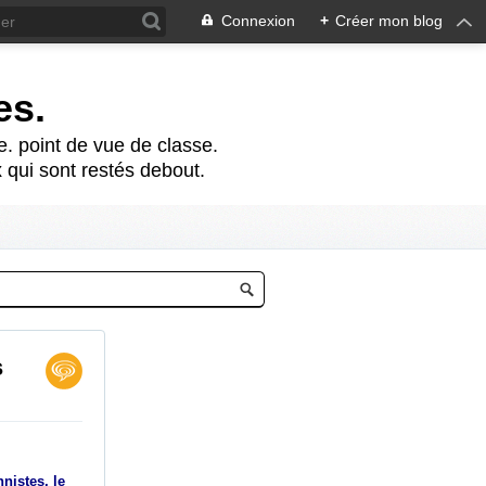
Connexion
+
Créer mon blog
es.
te. point de vue de classe.
 qui sont restés debout.
s
nistes, le