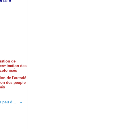
t faire
ion de l'autodé
ion des peuple
sés
Aller, m'sieur de Matignon, un peu de courage !!