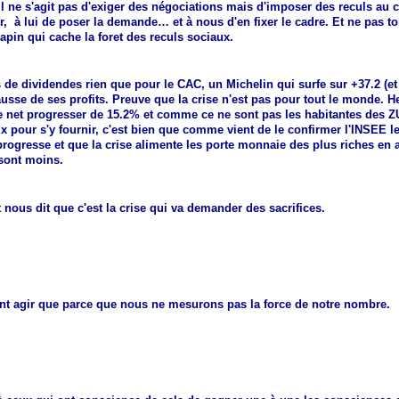
 Il ne s'agit pas d'exiger des négociations mais d'imposer des reculs au ca
r, à lui de poser la demande… et à nous d'en fixer le cadre. Et ne pas 
apin qui cache la foret des reculs sociaux.
 de dividendes rien que pour le CAC, un Michelin qui surfe sur +37.2 (e
usse de ses profits. Preuve que la crise n'est pas pour tout le monde. H
e net progresser de 15.2% et comme ce ne sont pas les habitantes des Z
ux pour s'y fournir, c'est bien que comme vient de le confirmer l'INSEE l
progresse et que la crise alimente les porte monnaie des plus riches en
 sont moins.
 nous dit que c'est la crise qui va demander des sacrifices.
ent agir que parce que nous ne mesurons pas la force de notre nombre.