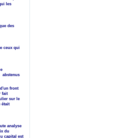
qui les
ique des
re ceux qui
ue
st abstenus
d'un front
 fait
lier sur le
 était
oute analyse
ix du
u capital est