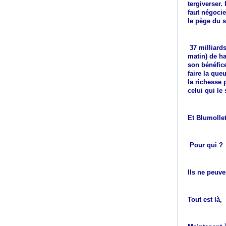
tergiverser.
faut négocie
le pège du s
37 milliards
matin) de ha
son bénéfic
faire la que
la richesse 
celui qui le
Et Blumollet
Pour qui ?
Ils ne peuv
Tout est là,