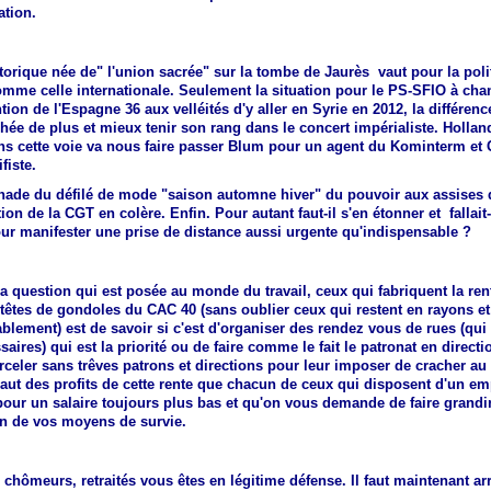
ation.
torique née de" l'union sacrée" sur la tombe de Jaurès vaut pour la poli
omme celle internationale. Seulement la situation pour le PS-SFIO à chan
tion de l'Espagne 36 aux velléités d'y aller en Syrie en 2012, la différence
chée de plus et mieux tenir son rang dans le concert impérialiste. Holland
ns cette voie va nous faire passer Blum pour un agent du Kominterm et 
fiste.
nade du défilé de mode "saison automne hiver" du pouvoir aux assises 
tion de la CGT en colère. Enfin. Pour autant faut-il s'en étonner et fallait-
ur manifester une prise de distance aussi urgente qu'indispensable ?
a question qui est posée au monde du travail, ceux qui fabriquent la ren
 têtes de gondoles du CAC 40 (sans oublier ceux qui restent en rayons et
blement) est de savoir si c'est d'organiser des rendez vous de rues (qui
saires) qui est la priorité ou de faire comme le fait le patronat en direct
rceler sans trêves patrons et directions pour leur imposer de cracher au
ssaut des profits de cette rente que chacun de ceux qui disposent d'un em
our un salaire toujours plus bas et qu'on vous demande de faire grandir
on de vos moyens de survie.
, chômeurs, retraités vous êtes en légitime défense. Il faut maintenant ar