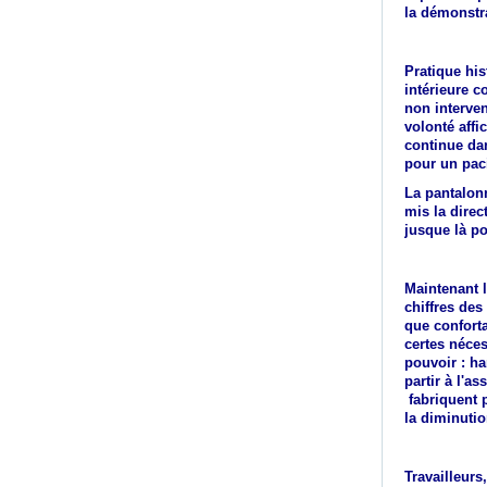
la démonstr
Pratique his
intérieure c
non interven
volonté affi
continue da
pour un paci
La pantalon
mis la direc
jusque là po
Maintenant l
chiffres des
que conforta
certes néces
pouvoir : ha
partir à l'a
fabriquent p
la diminuti
Travailleurs