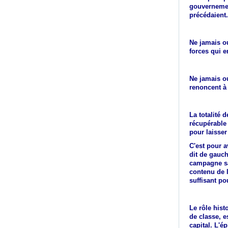
gouvernement
précédaient.
Ne jamais ou
forces qui e
Ne jamais ou
renoncent à 
La totalité 
récupérable 
pour laisser
C'est pour a
dit de gauch
campagne san
contenu de l
suffisant pou
Le rôle hist
de classe, e
capital. L'é