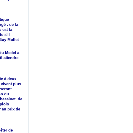
tique
gé : de la
 est la
e s'il
Guy Mollet
du Medef a
il attendre
te à deux
 vivent plus
 seront
ion du
 bassinet, de
plois
 au prix de
rêter de