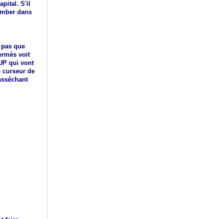
pital. S'il
tomber dans
t pas que
ermès voit
UP qui vont
e curseur de
 asséchant