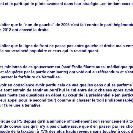
 et le parti qui le pilote avancent dans leur stratégie…en imitant ceux 
blier que le "non de gauche" de 2005 c'est fait contre le parti hégémon
n 2012 ont chassé la droite.
blier que la ligne de front ne passe pas entre gauche et droite mais ent
la souveraineté populaire et ceux qui la revendiquent.
des ministres de ce gouvernement (sauf Etoile filante aussi médiatique q
et récupérée par la partie dominante) ont voté oui au référendum et s'e
 passer la forfaiture de Versailles.
voir en conscience avoir perdu cela de vue que les gens qui se parfume 
e sont entrain de sentir aujourd'hui le cul entre deux chaises après avoir
s mette ces questions en débat au cœur de la présidentielle (en particu
eur appel pour le second tour) comme si chasser le troll (indispensable)
r faire une alternative.
orique du PS depuis qu'il a annoncé officiellement son renoncement à t
st de convaincre qu'il n'y a pas d'autre issue que d'en passer par les cho
pisode de la taxation à 75% des plus hauts revenus sans toucher à ceux d