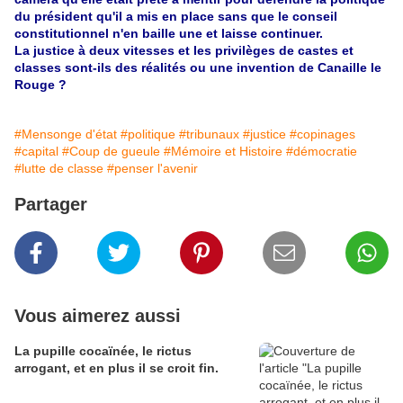
du président qu'il a mis en place sans que le conseil
constitutionnel
n'en baille une et laisse continuer.
La justice à deux vitesses et les
privilèges
de castes et
classes sont-ils des réalités ou une invention de Canaille le
Rouge ?
#Mensonge d'état
#politique
#tribunaux
#justice
#copinages
#capital
#Coup de gueule
#Mémoire et Histoire
#démocratie
#lutte de classe
#penser l'avenir
Partager
Vous aimerez aussi
La pupille cocaïnée, le rictus
arrogant, et en plus il se croit fin.