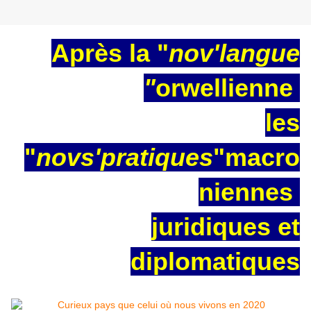
Après la "
nov'langue
"
orwellienne
les
"
novs'pratiques
"macro
niennes
juridiques et
diplomatiques