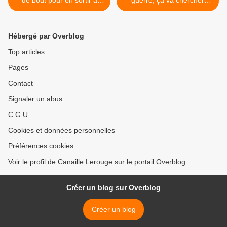
de bout pour en sortir à
guerre, ça va chercher
l'offensive. La CGT ne reste
combien ? >
pas inactive
Hébergé par Overblog
Top articles
Pages
Contact
Signaler un abus
C.G.U.
Cookies et données personnelles
Préférences cookies
Voir le profil de Canaille Lerouge sur le portail Overblog
Créer un blog sur Overblog
Créer un blog