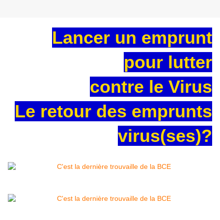
Lancer un emprunt
pour lutter
contre le Virus
Le retour des emprunts
virus(ses)?