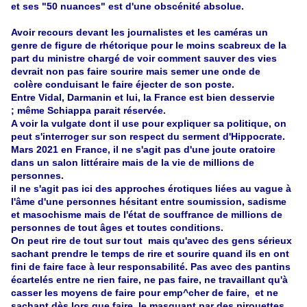
et ses "50 nuances" est d'une obscénité absolue.
Avoir recours devant les journalistes et les caméras un
genre de figure de rhétorique pour le moins scabreux de la
part du ministre chargé de voir comment sauver des vies
devrait non pas faire sourire mais semer une onde de
colère conduisant le faire éjecter de son poste.
Entre Vidal, Darmanin et lui, la France est bien desservie
; même Schiappa parait réservée.
A voir la vulgate dont il use pour expliquer sa politique, on
peut s'interroger sur son respect du serment d'Hippocrate.
Mars 2021 en France, il ne s'agit pas d'une joute oratoire
dans un salon littéraire mais de la vie de millions de
personnes.
il ne s'agit pas ici des approches érotiques liées au vague à
l'âme d'une personnes hésitant entre soumission, sadisme
et masochisme mais de l'état de souffrance de millions de
personnes de tout âges et toutes conditions.
On peut rire de tout sur tout mais qu'avec des gens sérieux
sachant prendre le temps de rire et sourire quand ils en ont
fini de faire face à leur responsabilité. Pas avec des pantins
écartelés entre ne rien faire, ne pas faire, ne travaillant qu'à
casser les moyens de faire pour emp^cher de faire, et ne
sachant dès lors que faire, le masquant par des pirouettes