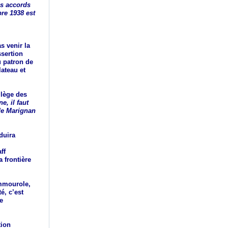
es accords
re 1938 est
s venir la
ssertion
u patron de
lateau et
llège des
, il faut
 de Marignan
duira
ff
 frontière
emmourole,
é, c’est
e
tion