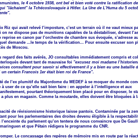
unistes, le 4 octobre 1938, ont bel et bien voté contre la ratification d
ui "lâchaient" la Tchécoslovaquie à Hitler. La Une de L'Huma du 5 octob
ente".
x Riz qui avait relevé l’imposture, c’est un terrain où il ne vaut mieux pa
 on ne dispose pas de munitions capables de la déstabiliser, devant l’a
 reprise en canon par l’orchestre de chambre sus évoquée, s’adresse a
quel demande ...le temps de la vérification… Pour ensuite excuser son p
ocès de Moscou.
u regard des faits avérés, JO consultables immédiatement compris et co
nterloqués devant tant de mauvaise foi
"excusez moi madame l’historienne
ices consultent pour savoir si effectivement il y a bien eu une bataille
i un certain Francois 1er était bien roi de France".
ité de l’ex plumitif du Majordome du MEDEF à se moquer du monde con
 à user de ce qu’elle sait bien faire : en appeler à l’intelligence et aux
anifestement, pourtant théoriquement bien placé pour en disposer, le sta
 a plus en magasin. Comme la moutarde, elles doivent être bloquées à la
.
apacité de révisionnisme historique laisse pantois. Contaminée par la z
tant pour les parlementaires des droites devenu éligible à la respectabilit
s l’enceinte du parlement qu’on tentera de nous convaincre que De Gaull
igmaringuen et que Pétain rédigera le programme du CNR.
tromper. Le concassage des repères de mémoire mis en route par la réac