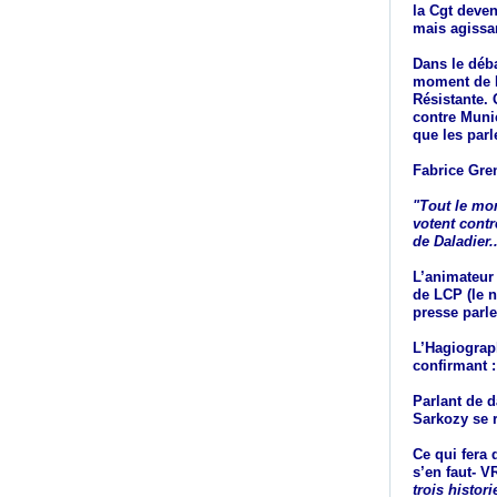
la Cgt deven
mais agissan
Dans le déba
moment de Mu
Résistante.
contre Munic
que les parl
Fabrice Gren
"Tout le mo
votent cont
de Daladier..
L’animateur 
de LCP (le n
presse parle
L’Hagiograp
confirmant :
Parlant de 
Sarkozy se 
Ce qui fera 
s’en faut- 
trois histor