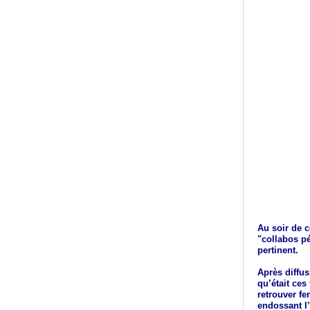
Au soir de c
"collabos pé
pertinent.
Après diffus
qu’était ce
retrouver fe
endossant l’