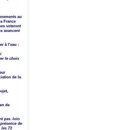
onnements au
la France
es voteront
ce avancent
r à l’eau :
i
er le choix
eur
iation de la
ujet,
en de
t pas -loin
n présence de
 les 73