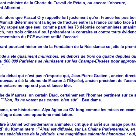
ant ministre de la Charte du Travail de Pétain, ou encore l’obscure,
t Albertini .
t, alors que Pascal Ory rappelle fort justement qu’en France les positi
nich détermineront la ligne de fracture entre la France collabo face à 
 Ory rappelant que seul comme parti les 73 députés communistes unanim
h, nos trois crânes d’œuf prétendent le contraire et contre toute éviden
ementaires du PCF avaient ratifié l’accord.
ard pourtant historien de la Fondation de la Résistance se jette le premie
nde a été quasiment munichois, en dehors de trois ou quatre députés qu
re. 500 000 Parisiens se réunissent sur les Champs-Élysées pour approuv
."
du débat qui n’est pas n’importe qui, Jean-Pierre Gratien , ancien direct
ouveau a été la plume de Macron à l’Élysée), ancien président de l’assoc
mentaire ne reprend pas et laisse filer.
he de Maurras, un certain Dard, certainement l’homme pertinent sur ce s
 ""
Non, ils ne votent pas contre, bien sûr
" . Ben dame.
dame, une historienne, Alya Aglan au CV long comme les mises en exam
réfugie dans une opportune méditation.
dire à Daniel Schneidermann animateur critique d’arrêt sur image pourtan
VRP du Kommintern : "
Ainsi est diffusée, sur La Chaîne Parlementaire, e
iens spécialistes de la période, une magnifique calomnie historique : oui,