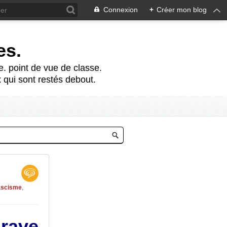
Connexion
+
Créer mon blog
es.
te. point de vue de classe.
 qui sont restés debout.
ascisme
,
grave