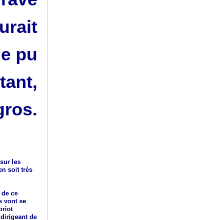
urait
e pu
tant,
gros.
sur les
n soit très
 de ce
s vont se
oriot
dirigeant de