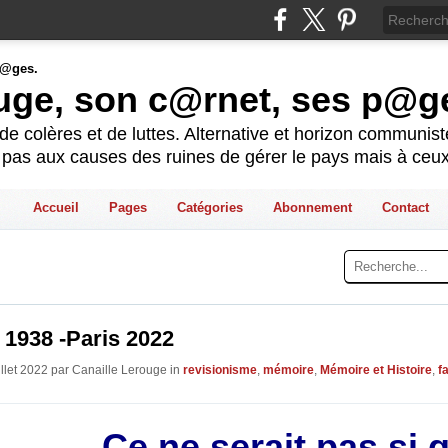
ouge, son c@rnet, ses p@g
e colères et de luttes. Alternative et horizon communis
t pas aux causes des ruines de gérer le pays mais à ceux
Accueil
Pages
Catégories
Abonnement
Contact
 1938 -Paris 2022
illet 2022 par Canaille Lerouge in
revisionisme
,
mémoire
,
Mémoire et Histoire
,
f
Ce ne serait pas si 