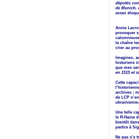
députés comm
de Munich, q
assez éloqu
Annie Lacroi
provoquer si
calomnieuse
la chaîne le
crier au pr
Imaginez, a
historiens i
que mes serv
en 1515 et s
Cette capac
l’historienne
archives ; m
de LCP n’en
ukrainienne
Une telle c
le R-Haine é
bientôt dan
partira à S
Ne pas s’y 