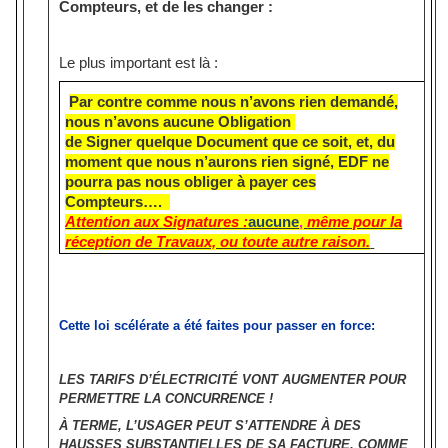
Compteurs, et de les changer :
Le plus important est là :
Par contre comme nous n’avons rien demandé,
nous n’avons aucune Obligation
de Signer quelque Document que ce soit, et, du
moment que nous n’aurons rien signé, EDF ne
pourra pas nous obliger à payer ces
Compteurs….
Attention aux Signatures :
aucune
,
même pour la
réception de Travaux, ou toute autre raison.
Cette loi scélérate a été faites pour passer en force:
LES TARIFS D’ÉLECTRICITÉ VONT AUGMENTER POUR
PERMETTRE LA CONCURRENCE !
À TERME, L’USAGER PEUT S’ATTENDRE À DES
HAUSSES SUBSTANTIELLES DE SA FACTURE, COMME