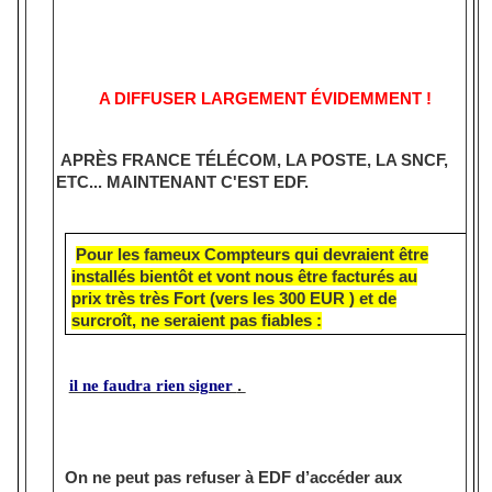
A DIFFUSER LARGEMENT ÉVIDEMMENT !
APRÈS FRANCE TÉLÉCOM, LA POSTE, LA SNCF,
ETC... MAINTENANT C'EST EDF.
Pour les fameux Compteurs qui devraient être
installés bientôt et vont nous être facturés au
prix très très Fort (vers les 300 EUR ) et de
surcroît, ne seraient pas fiables :
il ne faudra rien signer
.
On ne peut pas refuser à EDF d’accéder aux