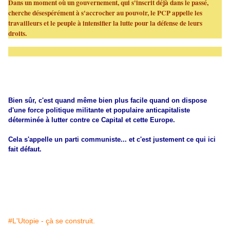
Dans un moment où un gouvernement, qui s'inscrit déjà dans le passé,
cherche désespérément à s'accrocher au pouvoir, le PCP appelle les
travailleurs et le peuple à intensifier la lutte pour la défense de leurs
droits.
Bien sûr, c'est quand même bien plus facile quand on dispose
d'une force politique militante et populaire anticapitaliste
déterminée à lutter contre ce Capital et cette Europe.
Cela s'appelle un parti communiste... et c'est justement ce qui ici
fait défaut.
#L'Utopie - çà se construit.