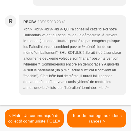
R
RBOBA
13/01/2013 23:41
<br /> <br /> <br /> <br /> Qui l'a conseillé cette fois-ci notre
Hollandais-volant-au-secours -de- la démocratie -à -travers-
le-monde (le monde, faudrait peut-être pas exagérer puisque
les Palestiniens ne semblent pas<br /> bénéficier de ce
même "emballement") BHL-BOTULE ? Serait-il déjà sur place
à tourner le deuxième volet de son "nanar" post-intervention
lybienne ? Sommes-nous encore en démpcratie ? A quoi<br
/> sert le parlement (un p minuscule suffit car il convient au
"machin"). C'est bête tout de même, il aurait fallu penser
demander à nos "nouveaux amis lybiens" de rendre les
armes une<br /> fois leur "libération" terminée. <br />
< Mali : Un communiqué du
Tour de manège aux idées
collectif communiste POLEX
rances >