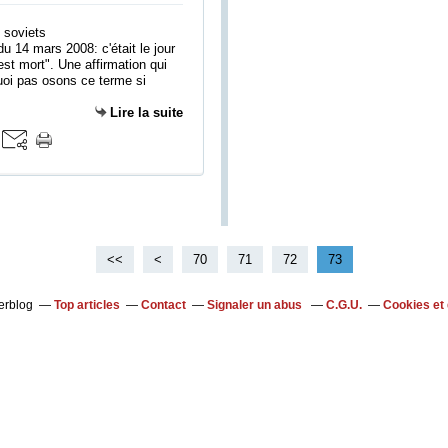
 14 mars 2008: c'était le jour
est mort". Une affirmation qui
quoi pas osons ce terme si
Lire la suite
<<
<
10
20
30
40
50
60
70
71
72
73
verblog
Top articles
Contact
Signaler un abus
C.G.U.
Cookies et