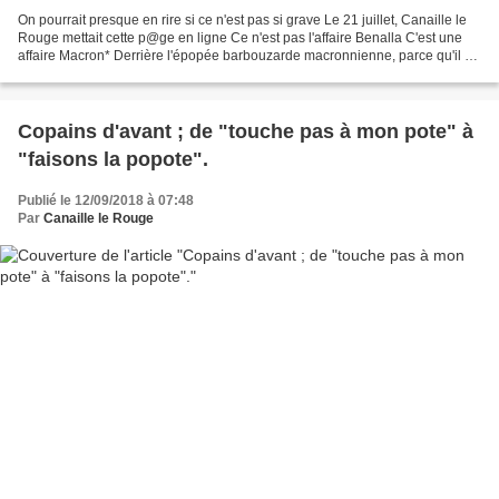
On pourrait presque en rire si ce n'est pas si grave Le 21 juillet, Canaille le
Rouge mettait cette p@ge en ligne Ce n'est pas l'affaire Benalla C'est une
affaire Macron* Derrière l'épopée barbouzarde macronnienne, parce qu'il ne
faut pas s'y tromper,...
Copains d'avant ; de "touche pas à mon pote" à
"faisons la popote".
Publié le 12/09/2018 à 07:48
Par
Canaille le Rouge