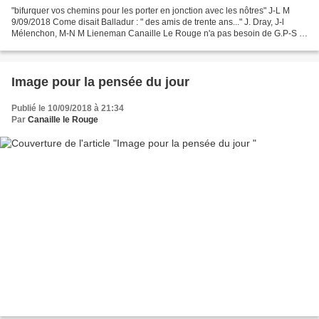
"bifurquer vos chemins pour les porter en jonction avec les nôtres" J-L M
9/09/2018 Come disait Balladur : " des amis de trente ans..." J. Dray, J-l
Mélenchon, M-N M Lieneman Canaille Le Rouge n'a pas besoin de G.P-S ;
ce canal " Gaucheux du P-S " surtout...
Image pour la pensée du jour
Publié le 10/09/2018 à 21:34
Par
Canaille le Rouge