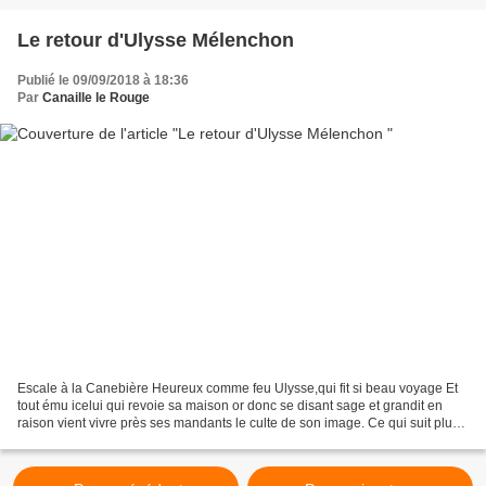
Le retour d'Ulysse Mélenchon
Publié le 09/09/2018 à 18:36
Par
Canaille le Rouge
Escale à la Canebière Heureux comme feu Ulysse,qui fit si beau voyage Et
tout ému icelui qui revoie sa maison or donc se disant sage et grandit en
raison vient vivre près ses mandants le culte de son image. Ce qui suit plus
bas est tiré du Monde du 09/09/2018....