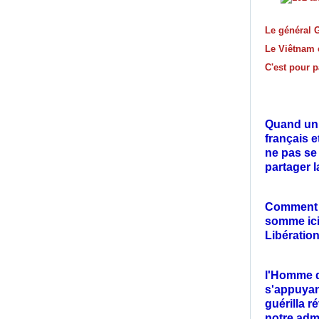
Le général G
Le Viêtnam e
C'est pour p
Quand un f
français 
ne pas se
partager l
Comment n
somme ici
Libératio
l'Homme qu
s'appuyan
guérilla r
notre adm