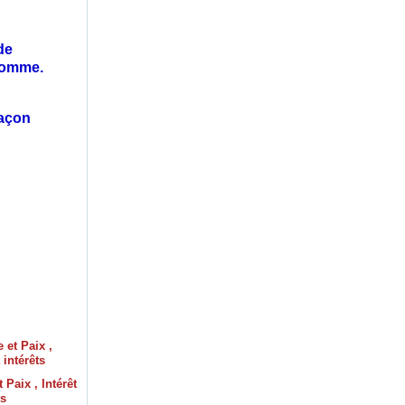
de
 homme.
façon
 Paix , Intérêt
ts