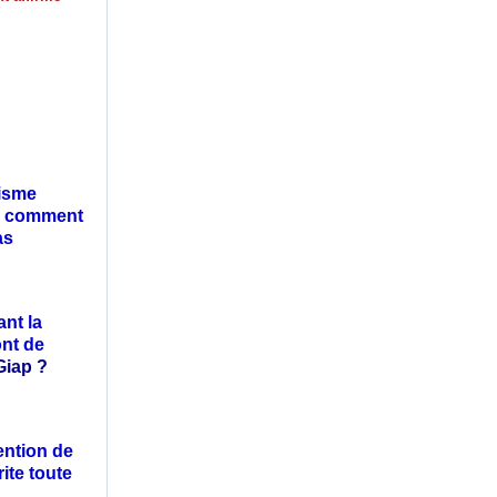
lisme
t, comment
as
nt la
ont de
iap ​?
ention de
rite toute