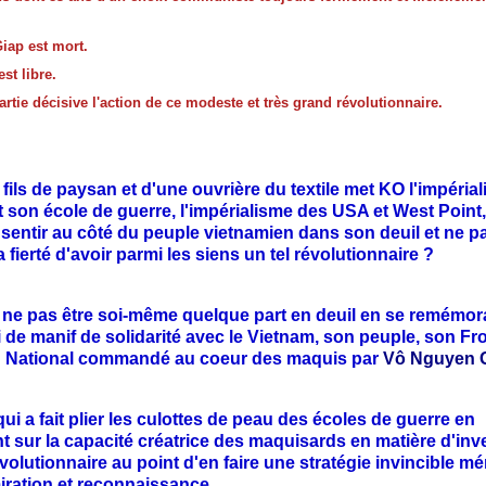
iap est mort.
st libre.
artie décisive l'action de ce modeste et très grand révolutionnaire.
ils de paysan et d'une ouvrière du textile met KO l'impéria
et son école de guerre, l'impérialisme des USA et West Poin
 sentir au côté du peuple vietnamien dans son deuil et ne p
a fierté d'avoir parmi les siens un tel révolutionnaire ?
e pas être soi-même quelque part en deuil en se remémora
 de manif de solidarité avec le Vietnam, son peuple, son Fr
n National commandé au coeur des maquis par
Vô Nguyen G
i a fait plier les culottes de peau des écoles de guerre en
t sur la capacité créatrice des maquisards en matière d'inv
évolutionnaire au point d'en faire une stratégie invincible mé
iration et reconnaissance.