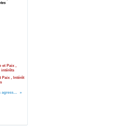
otes
 Paix , Intérêt
ts
Face à la peste brune, ne pas laisser les agressés isolés, pas de riposte isolée