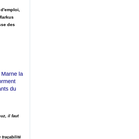
 d'emploi,
 Markus
sse des
e Marne la
orment
ants du
z, il faut
 traçabilité