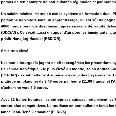
permet de tenir compte de particularités régionales et par branch
Un salaire minimal mettrait à mal le système de formation dual. P
personne ne voudra faire un apprentissage, s'il est sûr de gagner
4000 francs par mois directement après sa scolarité, ajouté Sylvi
(UDC/AG). Ce serait aussi un appel d'air pour les immigrants, a qu
prédit Hansjörg Hassler (PBD/GR).
Smic trop élevé
Les partis bourgeois jugent en effet exagérées les prétentions s
Le «smic» helvétique, - le plus élevé du monde, selon Andrea Ca
(PLR/AR) - serait nettement supérieur à celui des pays voisins. 
pratique un plancher de 9,43 euros par heure (11,80 francs) et l'
s'achemine vers 8,5 euros.
Avec 22 francs horaires, les entreprises suisses, notamment les
seront plus compétitives. Le tourisme en particulier en ferait les f
lancé Jean-René Germanier (PLR/VS).