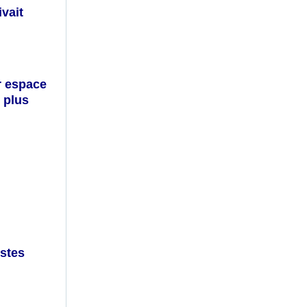
ivait
r espace
 plus
istes