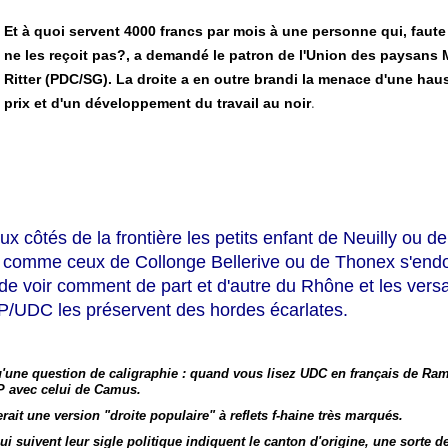
Et à quoi servent 4000 francs par mois à une personne qui, faute
ne les reçoit pas?, a demandé le patron de l'Union des paysans
Ritter (PDC/SG). La droite a en outre brandi la menace d'une hau
.
prix et d'un développement du travail au noir
ux côtés de la frontière les petits enfant de Neuilly ou d
, comme ceux de Collonge Bellerive ou de Thonex s'end
de voir comment de part et d'autre du Rhône et les vers
P/UDC les préservent des hordes écarlates.
'une question de caligraphie : quand vous lisez UDC en français de Ramu
P avec celui de Camus.
erait une version "droite populaire" à reflets f-haine très marqués.
qui suivent leur sigle politique indiquent le canton d'origine, une sorte de