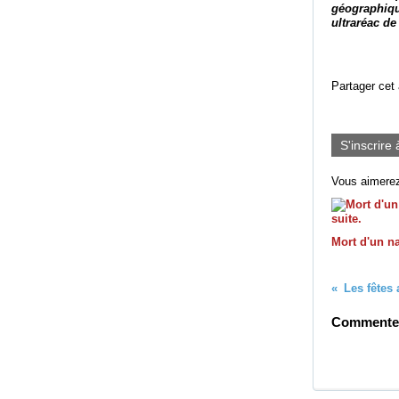
géographique
ultraréac de
Partager cet 
S'inscrire 
Vous aimerez
Mort d'un na
Commenter 