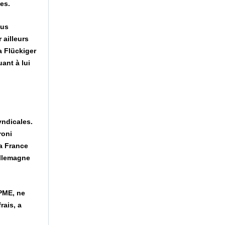
es.
lus
 ailleurs
a Flückiger
ant à lui
yndicales.
roni
La France
Allemagne
 PME, ne
rais, a