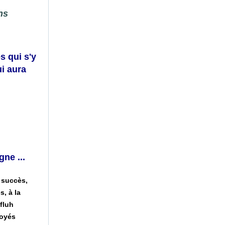
ns
s qui s'y
i aura
gne ...
n succès,
, à la
fluh
loyés