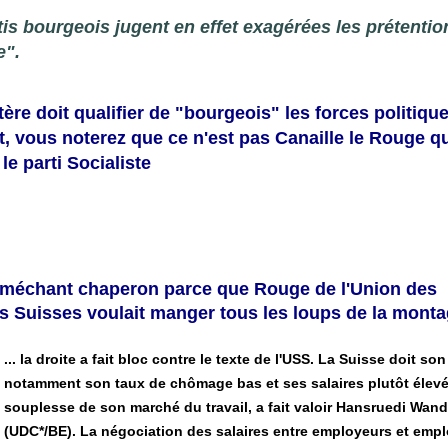
tis bourgeois jugent en effet exagérées les prétentio
e".
tère doit qualifier de "bourgeois" les forces politique
, vous noterez que ce n'est pas Canaille le Rouge qu
e parti Socialiste
 méchant chaperon parce que Rouge de l'Union des
s Suisses voulait manger tous les loups de la monta
... la droite a fait bloc contre le texte de l'USS. La Suisse doit so
notamment son taux de chômage bas et ses salaires plutôt élevés
souplesse de son marché du travail, a fait valoir Hansruedi Wand
(UDC*/BE). La négociation des salaires entre employeurs et emp