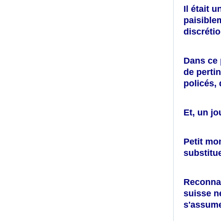
Il était 
paisible
discrétio
Dans ce 
de perti
policés, 
Et, un jou
P
etit mo
substitue
Reconnai
suisse n
s'assume