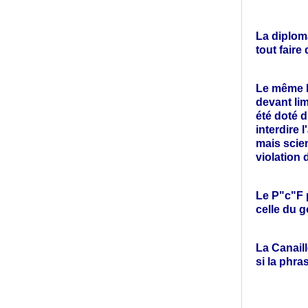
La diplom
tout faire
Le même Fa
devant lim
été doté d
interdire 
mais scien
violation 
Le P"c"F 
celle du 
La Canaill
si la phras