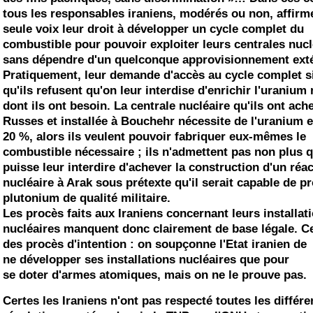
tous les responsables iraniens, modérés ou non, affirm
seule voix leur droit à
développer
un cycle complet du
combustible pour
pouvoir
exploiter
leurs centrales nucl
sans
dépendre
d'un quelconque approvisionnement exté
Pratiquement, leur demande d'accès au cycle complet si
qu'ils refusent qu'on leur interdise d'
enrichir
l'uranium 
dont ils ont besoin. La centrale nucléaire qu'ils ont ach
Russes et installée à Bouchehr nécessite de l'uranium e
20 %, alors ils veulent
pouvoir
fabriquer
eux-mêmes le
combustible nécessaire ; ils n'admettent pas non plus 
puisse leur
interdire
d'
achever
la construction d'un réa
nucléaire à Arak sous prétexte qu'il serait capable de
pr
plutonium de qualité militaire.
Les procès faits aux Iraniens concernant leurs installat
nucléaires manquent donc clairement de base légale. C
des
procès
d'intention : on soupçonne l'Etat iranien de
ne
développer
ses
installations nucléaires que pour
se
doter
d'armes atomiques, mais on ne le prouve pas.
Certes les Iraniens n'ont pas respecté toutes les différe