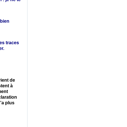
mbien
les traces
er.
ient de
stent à
ment
laration
'a plus