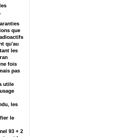
les
.
garanties
tions que
adioactifs
nt qu'au
tant les
Iran
ne fois
mais pas
a utile
 usage
du, les
fier
le
nel 93 + 2