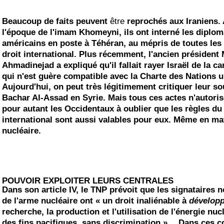
Beaucoup de faits peuvent
être
reprochés aux Iraniens. 
l'époque de l'imam Khomeyni, ils ont interné les diplom
américains en poste à Téhéran, au mépris de toutes les
droit
international
. Plus récemment, l'ancien présiden
Ahmadinejad a expliqué qu'il fallait
rayer
Israël
de la ca
qui n'est guère compatible avec la Charte des Nations u
Aujourd'hui, on peut très légitimement
critiquer
leur so
Bachar Al-Assad en
Syrie
. Mais tous ces actes n'autori
pour autant les Occidentaux à
oublier
que les règles du 
international sont aussi valables pour eux. Même en ma
nucléaire.
POUVOIR
EXPLOITER
LEURS CENTRALES
Dans son article IV, le TNP prévoit que les signataires 
de l'arme nucléaire ont
« un droit inaliénable à
dévelop
recherche, la production et l'utilisation de l'énergie nuc
des fins pacifiques, sans discrimination »
… Dans ces co