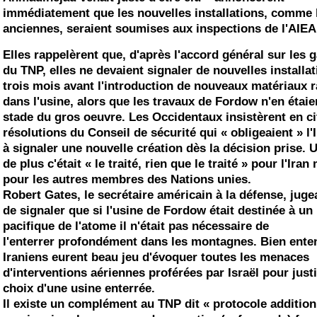
immédiatement que les nouvelles installations, comme 
anciennes, seraient soumises aux inspections de l'AIEA
Elles rappelèrent que, d'après l'accord général sur les 
du TNP, elles ne devaient
signaler
de nouvelles installa
trois mois avant l'introduction de nouveaux matériaux r
dans l'usine, alors que les travaux de Fordow n'en étaie
stade du gros oeuvre. Les Occidentaux insistèrent en ci
résolutions du Conseil de sécurité qui
« obligeaient »
l'
à
signaler
une nouvelle création dès la décision prise. U
de plus c'était
« le traité, rien que le traité »
pour l'Iran 
pour les autres membres des Nations unies.
Robert Gates, le secrétaire américain à la
défense
, juge
de
signaler
que si l'usine de Fordow était destinée à un
pacifique de l'atome il n'était pas nécessaire de
l'
enterrer
profondément dans les montagnes. Bien enten
Iraniens eurent beau jeu d'
évoquer
toutes les menaces
d'interventions aériennes proférées par Israël pour
justi
choix d'une usine enterrée.
Il existe un complément au TNP dit « protocole addition