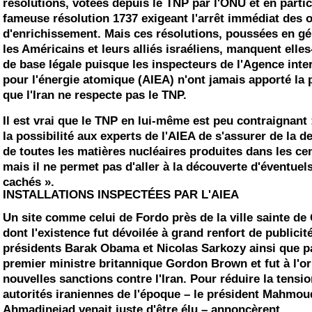
résolutions, votées depuis le TNP par l'ONU et en partic
fameuse résolution 1737 exigeant l'arrêt immédiat des 
d'enrichissement. Mais ces résolutions, poussées en gé
les Américains et leurs alliés israéliens, manquent ell
de base légale puisque les inspecteurs de l'Agence inte
pour l'énergie atomique (AIEA) n'ont jamais apporté la 
que l'Iran ne respecte pas le TNP.
Il est vrai que le TNP en lui-même est peu contraignant 
la possibilité aux experts de l'AIEA de s'
assurer
de la de
de toutes les matières nucléaires produites dans les cen
mais il ne permet pas d'
aller
à la découverte d'éventuels
cachés ».
INSTALLATIONS INSPECTÉES PAR L'AIEA
Un site comme celui de Fordo près de la ville sainte de
dont l'existence fut dévoilée à grand renfort de publicité
présidents Barak Obama et Nicolas Sarkozy ainsi que pa
premier ministre britannique Gordon Brown et fut à l'or
nouvelles sanctions contre l'Iran. Pour réduire la tensio
autorités iraniennes de l'époque – le président Mahmou
Ahmadinejad venait juste d'être élu – annoncèrent