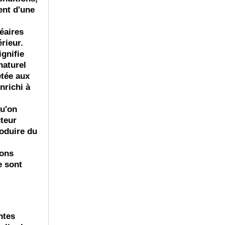
ent d'une
éaires
rieur.
gnifie
naturel
etée aux
nrichi à
qu'on
cteur
oduire
du
ions
e sont
ntes