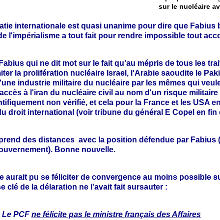
sur le nucléaire av
atie internationale est quasi unanime pour dire que Fabius
 de l'impérialisme a tout fait pour rendre impossible tout acc
bius qui ne dit mot sur le fait qu'au mépris de tous les trai
iter la prolifération nucléaire Israel, l'Arabie saoudite le Pak
'une industrie militaire du nucléaire par les mêmes qui veul
l'accès à l'iran du nucléaire civil au nom d'un risque militair
tifiquement non vérifié, et cela pour la France et les USA en
du droit international (voir tribune du général E Copel en fi
prend des distances avec la position défendue par Fabius (
gouvernement). Bonne nouvelle.
e aurait pu se féliciter de convergence au moins possible s
e clé de la délaration ne l'avait fait sursauter :
Le PCF
ne félicite pas le ministre français des Affaires