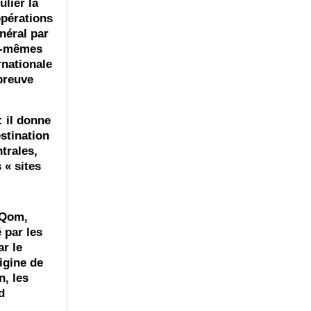
ulier la
opérations
néral par
es-mêmes
rnationale
preuve
: il donne
stination
trales,
 « sites
 Qom,
 par les
r le
igine de
n, les
d