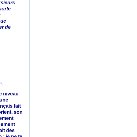
usieurs
porte
e
que
er de
".
ce niveau
 une
nçais fait
rient, son
tement
rnement
ait des
 : je ne te