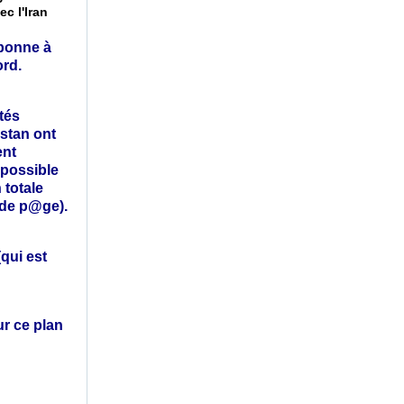
ec l'Iran
 bonne à
ord.
tés
istan ont
ent
e possible
 totale
n de p@ge).
qui est
ur ce plan