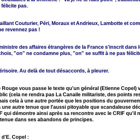
félicite pas.
aillant Couturier, Péri, Moraux et Andrieux, Lambotte et co
ne revennez pas !
inistre des affaires étrangères de la France s'inscrit dans 
ois, "on" ne condamne plus, "on" se suffit à ne pas félicit
dérisoire. Au delà de tout désaccords, à pleurer.
e Rouge vous passe le texte qu'un général (Etienne Copel) v
lic (cela ne rendra pas La Canaile militariste, des points re
mais cela à une autre portée que les positions du gouverne
a une autre tenue que l'aussi pitoyable que scandaleuse déc
 qui démontre ainsi après sa rencontre avec le CRIF qu'il n
tenue dans ses abandons de principes.
 d'E. Copel :