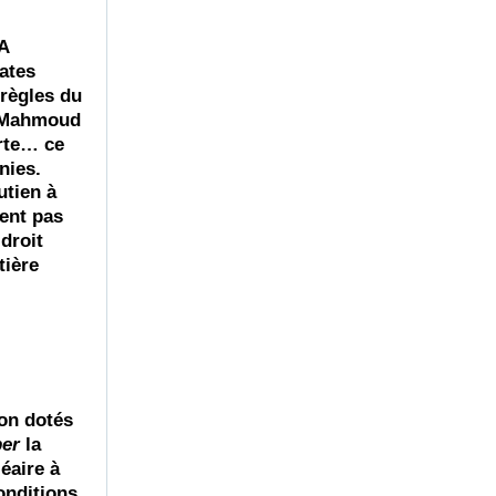
A
ates
 règles du
t Mahmoud
rte… ce
nies.
utien à
sent pas
droit
tière
non dotés
per
la
léaire à
nditions,