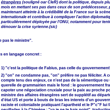
étrangères
(souligné oar CleR) dont la politique, depuis pl
mois en mettant ses pas dans ceux de son prédécesseur, 
maintenant atteinte à la crédibilité de la France sur la scèn
internationale et contribue à compliquer l'action diplomati
particulièrement déployée par l'ONU, notamment pour tent
dénouer la crise syrienne.(sic)
te pas le ministre".
s en langage concret :
1) "c'est la politique de Fabius, pas celle du gouvernement
2) "on" ne condamne pas, "on" préfère ne pas féliciter. A 
compte tenu des enjeux, ce n'est pas de la sémentique ou
querelle de grammairien mais le fond : le gouvernement fra
capoter une négociation cruxiale pour la paix au proche po
ministre des affaires étrangères sert de supplétif au dépar
d'état US et porte à bouts de bras les interets d'un gouve
raciste et colonialiste pratiquant l'apartheid et le P"c"F lui f
oeuillades à la Chimène : "va je ne te hais point", traduction