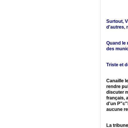
Surtout, V
d'autres, 
Quand le m
des munich
Triste et 
Canaille l
rendre pub
discuter 
français, 
d'un P"c"F
aucune re
La tribune