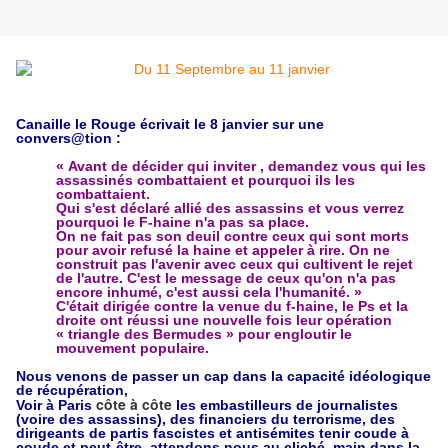
Canaille le Rouge écrivait le 8 janvier sur une
convers@tion
:
« Avant de décider qui inviter , demandez vous qui les
assassinés combattaient et pourquoi ils les
combattaient.
Qui s'est déclaré allié des assassins et vous verrez
pourquoi le F-haine n'a pas sa place.
On ne fait pas son deuil contre ceux qui sont morts
pour avoir refusé la haine et appeler à rire. On ne
construit pas l'avenir avec ceux qui cultivent le rejet
de l'autre. C'est le message de ceux qu'on n'a pas
encore inhumé, c'est aussi cela l'humanité. »
C'était dirigée contre la venue du f-haine, le Ps et la
droite ont réussi une nouvelle fois leur opération
« triangle des Bermudes » pour engloutir le
mouvement populaire.
Nous venons de passer un cap dans la capacité idéologique
de récupération,
côte à côte
Voir à Paris
les embastilleurs de journalistes
(voire des assassins), des financiers du terrorisme, des
dirigeants de partis fascistes et antisémites tenir coude à
coude et peut-être, attendons nous au cliché, main dans la