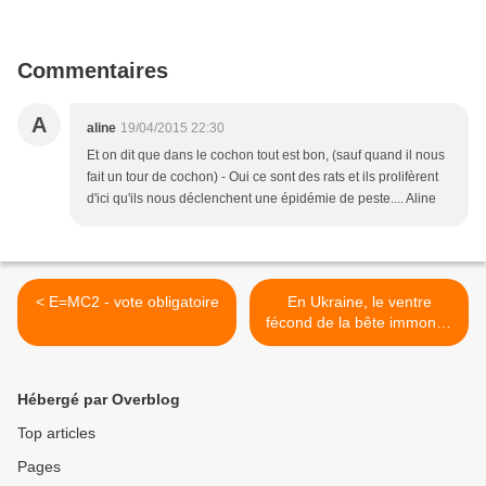
Commentaires
A
aline
19/04/2015 22:30
Et on dit que dans le cochon tout est bon, (sauf quand il nous
fait un tour de cochon) - Oui ce sont des rats et ils prolifèrent
d'ici qu'ils nous déclenchent une épidémie de peste.... Aline
< E=MC2 - vote obligatoire
En Ukraine, le ventre
fécond de la bête immonde
>
Hébergé par Overblog
Top articles
Pages