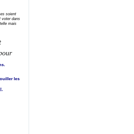
mes soient
t voter dans
utelle mais
t
 pour
ns.
uiller les
E.