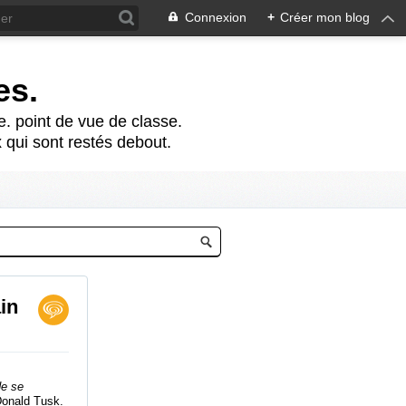
Connexion
+
Créer mon blog
es.
te. point de vue de classe.
 qui sont restés debout.
in
de se
onald Tusk.