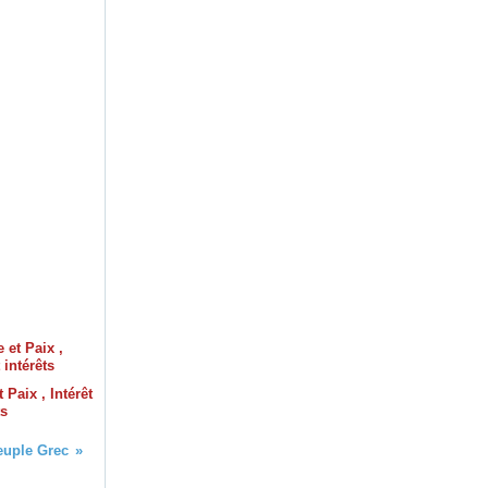
 Paix , Intérêt
ts
peuple Grec