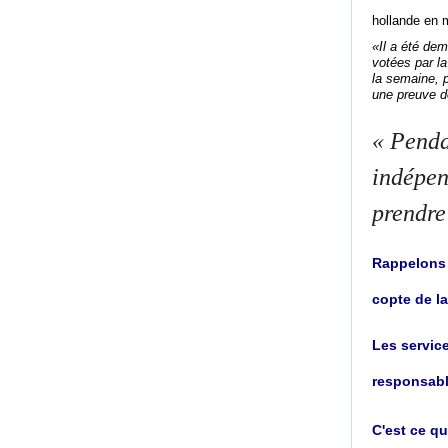
hollande en 
«Il a été dem
votées par la
la semaine, pu
une preuve d
« Pendan
indépen
prendre
Rappelons q
copte de l
Les service
responsabl
C'est ce q