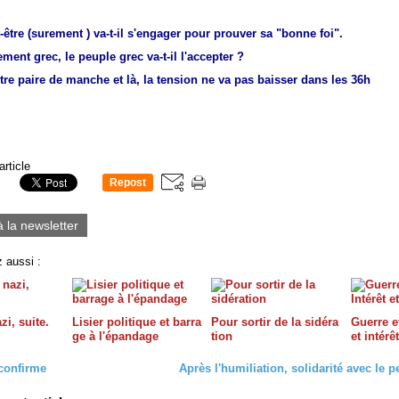
-être (surement ) va-t-il s'engager pour prouver sa "bonne foi".
ement grec, le peuple grec va-t-il l'accepter ?
tre paire de manche et là, la tension ne va pas baisser dans les 36h
article
Repost
0
à la newsletter
 aussi :
zi, suite.
Lisier politique et barra
Pour sortir de la sidéra
Guerre et
ge à l'épandage
tion
et intérê
confirme
Après l'humiliation, solidarité avec le 