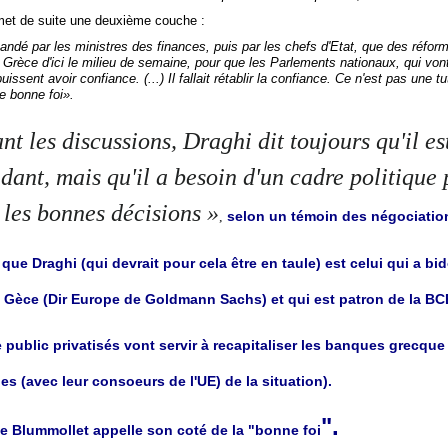
met de suite une deuxième couche :
andé par les ministres des finances, puis par les chefs d'Etat, que des réfor
 Grèce d'ici le milieu de semaine, pour que les Parlements nationaux, qui von
issent avoir confiance. (...) Il fallait rétablir la confiance. Ce n'est pas une t
e bonne foi».
t les discussions, Draghi dit toujours qu'il es
dant, mais qu'il a besoin d'un cadre politique
 les bonnes décisions »
selon un témoin des négociatio
,
ue Draghi (qui devrait pour cela être en taule) est celui qui a bido
a Gèce (Dir Europe de Goldmann Sachs) et qui est patron de la BC
 public privatisés vont servir à recapitaliser les banques grecque
es (avec leur consoeurs de l'UE) de la situation).
".
ue Blummollet appelle son coté de la "bonne foi