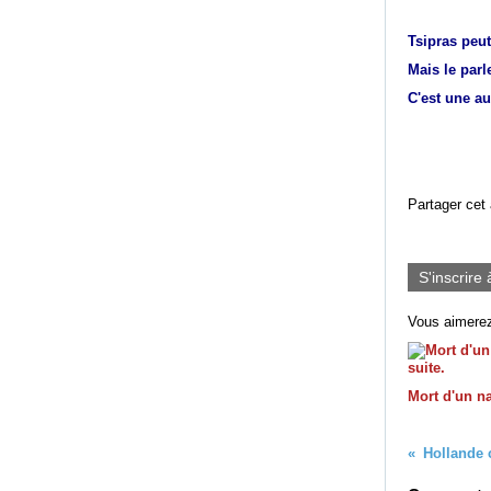
Tsipras peut
Mais le parl
C'est une au
Partager cet 
S'inscrire 
Vous aimerez
Mort d'un na
Hollande 