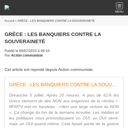
MENU
Accueil
» GRÈCE : LES BANQUIERS CONTRE LA SOUVERAINETÉ
GRÈCE : LES BANQUIERS CONTRE LA
SOUVERAINETÉ
Publié le 06/07/2015 à 09:10
Par
Action communiste
Cet article est reposté depuis
Action communiste
.
GRÈCE : LES BANQUIERS CONTRE LA SOUVERAINETÉ
Dimanche 5 juillet. Après 20 heures. A plus de 61% les
Grecs viennent de dire NON aux exigences de la «troïka ».
BFMTV met en bandeau : «Vers une large victoire du NON
». Ça change du ton de la semaine écoulée. Les médias et
les politiques nous pronostiquaient un OUI, un OUI serré,
mais un OUI quand même. Cela faisait partie de la guerre