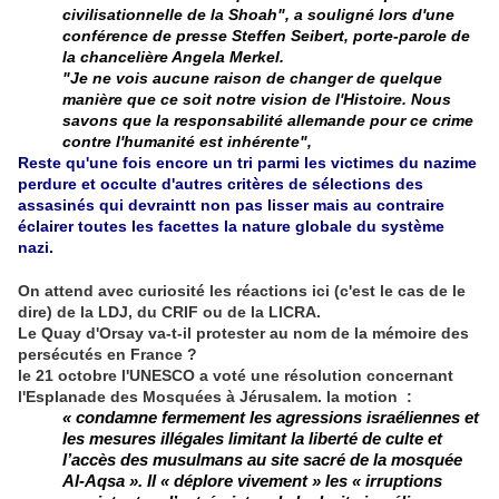
civilisationnelle de la Shoah", a souligné lors d'une
conférence de presse Steffen Seibert, porte-parole de
la chancelière Angela Merkel.
"Je ne vois aucune raison de changer de quelque
manière que ce soit notre vision de l'Histoire. Nous
savons que la responsabilité allemande pour ce crime
contre l'humanité est inhérente",
Reste qu'une fois encore un tri parmi les victimes du nazime
perdure et occulte d'autres critères de sélections des
assasinés qui devraintt non pas lisser mais au contraire
éclairer toutes les facettes la nature globale du système
nazi.
On attend avec curiosité les réactions ici (c'est le cas de le
dire) de la LDJ, du CRIF ou de la LICRA.
Le Quay d'Orsay va-t-il protester au nom de la mémoire des
persécutés en France ?
le 21 octobre l'UNESCO a voté une résolution concernant
l'Esplanade des Mosquées à Jérusalem. la motion :
« condamne fermement les agressions israéliennes et
les mesures illégales limitant la liberté de culte et
l’accès des musulmans au site sacré de la mosquée
Al-Aqsa ». Il « déplore vivement » les « irruptions