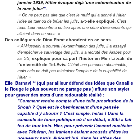
janvier 1939, Hitler évoque déjà 'une extermination de
la race juive'
".
« On ne peut pas
dire
que c’est le mufti qui a donné à Hitler
, a-t-elle expliqué.
l’idée de
tuer
ou de
brûler
les juifs
C’est
faux. Leur rencontre a eu lieu après une série d’événements qui
allaient dans ce sens. »
Des collègues de Dina Porat abondent en ce sens.
« Al-Husseini a soutenu l’extermination des juifs, il a essayé
d’empêcher le sauvetage des juifs, il a recruté des Arabes pour
explique pour sa part l’historien Meir Litvak, de
les SS,
l’université de Tel-Aviv.
C’était une personne abominable,
mais cela ne doit pas
minimiser
l’ampleur de la culpabilité de
Hitler. »
Elie Barnavi ** (qui par ailleur défend des idées que Canaille
le Rouge le plus souvent ne partage pas ) affute son stylet
pour graver des mots d'une redoutable réalité :
"Comment rendre compte d’une telle prostitution de la
Shoah ? Quel est le cheminement d’une pensée
capable d’y aboutir ? C’est simple, hélas ! Dans la
camisole de force politique où il se débat, « Bibi » fait
feu de tout bois. Hier, pour prévenir l’accord nucléaire
avec Téhéran, les Iraniens étaient accusés d’être les
nouveaux nazis. Aujourd’hui, dans les affres des