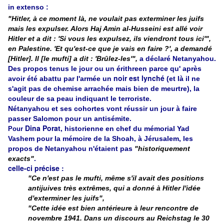
in extenso :
"Hitler, à ce moment là, ne voulait pas exterminer les juifs
mais les expulser. Alors Haj Amin al-Husseini est allé voir
Hitler et a dit : 'Si vous les expulsez, ils viendront tous ici'",
en Palestine. 'Et qu'est-ce que je vais en faire ?', a demandé
[Hitler]. Il [le mufti] a dit : 'Brûlez-les'",
a déclaré Netanyahou.
Des propos tenus le jour ou un érithreen parce qu' après
noir est lynché
avoir été abattu par l'armée un
(et là il ne
s'agit pas de chemise arrachée mais bien de meurtre), la
couleur de sa peau indiquant le terroriste.
Nétanyahou et ses cohortes vont réussir un jour à faire
passer Salomon pour un antisémite.
Dina Porat,
historienne en chef du mémorial Yad
Pour
Vashem pour la mémoire de la Shoah, à Jérusalem, les
propos de Netanyahou n'étaient pas
"historiquement
exacts"
.
celle-ci précise :
"Ce n'est pas le mufti, même s'il avait des positions
antijuives très extrêmes, qui a donné à Hitler l'idée
d'exterminer les juifs",
"Cette idée est bien antérieure à leur rencontre de
novembre 1941. Dans un discours au Reichstag le 30