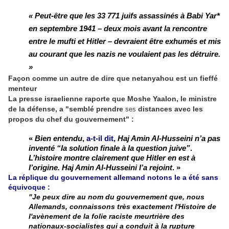
« Peut-être que les 33 771 juifs assassinés à Babi Yar*
en septembre 1941 – deux mois avant la rencontre
entre le mufti et Hitler – devraient être exhumés et mis
au courant que les nazis ne voulaient pas les détruire.
»
Façon comme un autre de dire que netanyahou est un fieffé
menteur
La presse israelienne raporte que Moshe Yaalon, le ministre
de la
défense
, a "semblé
prendre
distances avec les
ses
propos du chef du gouvernement" :
«
Bien entendu
,
a-t-il dit,
Haj Amin Al-Husseini n’a pas
inventé “la solution finale à la question juive”
.
L’histoire montre clairement que Hitler en est à
l’origine. Haj Amin Al-Husseini l’a rejoint
. »
La réplique du gouvernement allemand notons le a été sans
équivoque :
"Je peux dire au nom du gouvernement que, nous
Allemands, connaissons très exactement l'Histoire de
l'avènement de la folie raciste meurtrière des
nationaux-socialistes qui a conduit à la rupture