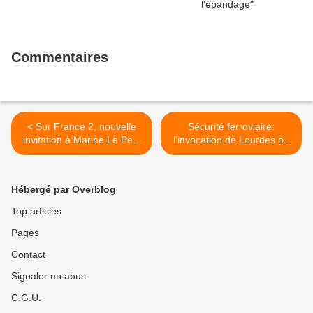
Commentaires
< Sur France 2, nouvelle
Sécurité ferroviaire:
invitation à Marine Le Pen:
l'invocation de Lourdes ou
L’aveu de Pujadas…
de Lisieux ne peut être la
garantie ultime de la
sécurité du transport
Hébergé par Overblog
ferroviaire. >
Top articles
Pages
Contact
Signaler un abus
C.G.U.