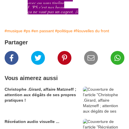
avec ou sans tirelire
L 'PS c'est pas beau
ça ne vaut pas un cageot. ♫
#musique
#ps
#en passant
#politique
#Nouvelles du front
Partager
Vous aimerez aussi
Christophe .Girard, affaire Matzneff ;
attention aux dégâts de ses propres
pratiques !
Récréation audio visuelle ...