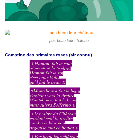
pas beau leur château
Comptine des primaires roses (air connu)
♫ Hamon, fait le saut
alimentant la tirelire.
Hamon,fait le sot
c'est pour Valls
qu'il fait le beau ♫
♫Montebourg fait le beau
s'agitant vers la tirelire
Montebourg fait le beau
mais suivra Solferino ♫
♫ le maitre du Château
gardant seul la tirelire
camba le blaireau
organise tout ce boulot ♫
♫ Pas beau leur château