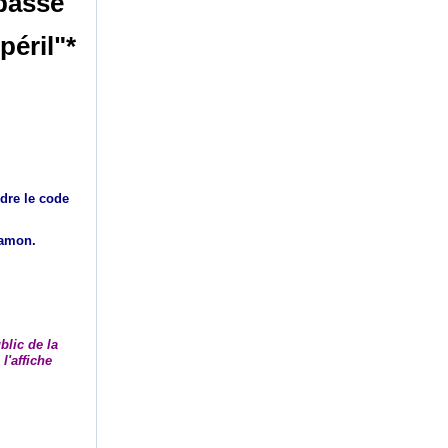
passé"
péril"*
ndre le code
Mamon.
blic de la
l'affiche