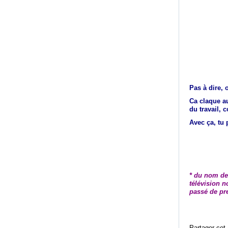
Pas à dire, 
Ca claque au
du travail, 
Avec ça, tu 
* du nom de
télévision n
passé de pr
Partager cet 