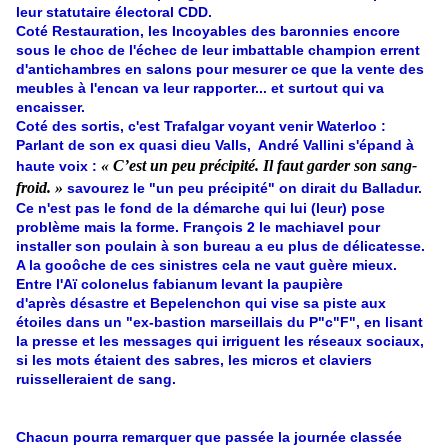
leur statutaire électoral CDD.
Coté Restauration, les Incoyables des baronnies encore
sous le choc de l'échec de leur imbattable champion errent
d'antichambres en salons pour mesurer ce que la vente des
meubles à l'encan va leur rapporter... et surtout qui va
encaisser.
Coté des sortis, c'est Trafalgar voyant venir Waterloo :
Parlant de son ex quasi dieu Valls, André Vallini s'épand à
« C’est un peu précipité. Il faut garder son sang-
haute voix :
froid. »
savourez le "un peu précipité" on dirait du Balladur.
Ce n'est pas le fond de la démarche qui lui (leur) pose
problème mais la forme. François 2 le machiavel pour
installer son poulain à son bureau a eu plus de délicatesse.
A la gooôche de ces sinistres cela ne vaut guère mieux.
Entre l'Aï colonelus fabianum levant la paupière
d'après désastre et Bepelenchon qui vise sa piste aux
étoiles dans un "ex-bastion marseillais du P"c"F", en lisant
la presse et les messages qui irriguent les réseaux sociaux,
si les mots étaient des sabres, les micros et claviers
ruisselleraient de sang.
Chacun pourra remarquer que passée la journée classée