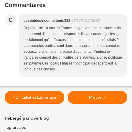
Commentaires
C
cesontdesincompétents332
27/09/2017 00:07
Depuis + de 10 ans en France les gouvernements successifs
ne cessent d'empiler des dispositifs fiscaux aussi injustes
socialement qu'inefficaces économiquement.Les résultats ?
Les comptes publics sont dans le rouge comme les comptes
sociaux, le chômage ne cesse d'augmenter, l’industrie
française connaît des difficultés persistantes, la crise politique
est patente.Ces tocards finissent donc par dégager:c'est la
logique des choses.
< 14 juillet et Etat-major
Prévert >
Hébergé par Overblog
Top articles