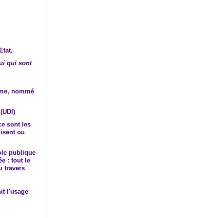
Etat.
ui qui sont
même, nommé
 (UDI)
ce sont les
lisent ou
ole publique
e : tout le
u travers
it l'usage