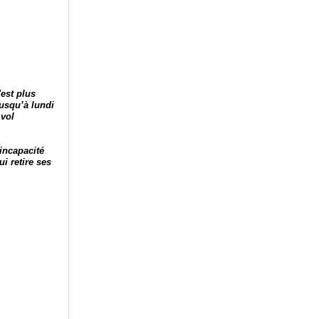
'est plus
usqu’à lundi
 vol
incapacité
i retire ses