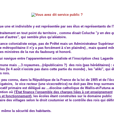
e une et indivisible y est représentée par ses élus et représentants de l'
 traitement en tout point du territoire , comme disait Coluche "
y en des q
ue d'autres",
qui semble plus qu'aléatoire.
nce colonialiste exige, pas de Préfet mais un Administrateur Supérieur
ce métropolitaine il n'y a pas forcément à s'en plaindre) , mais quand 
es ministres de la rue du faubourg st honoré.
i navigue entre l'apparentement socialiste et l'inscription chez Lagarde
ne mais ...3 royaumes...(républicains ?) des rois (pas héréditaires) : 
les (le 4 août n'existe pas dans cette partie du monde) , les "aliki", qui é
s rois.
 peu connu, dans la République de la France de la loi de 1905 et de l'éc
ligatoire, le vice recteur (une vicecredtrice) ne doit pas être trop surmené
atif primaire est délégué au ...diocèse catholique de Wallis-et-Futuna a
ntion où
l'État finance l'ensemble des charges liées à cet enseignement
s et fonctionnement),
les écoles étant construites sur le domaine public
e des villages selon le droit coutumier et le contrôle des rois qui défin
 même la sécurité des habitants.