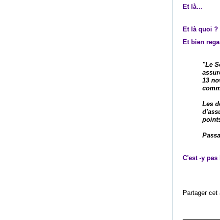
Et là...
Et là quoi ?
Et bien reg
"Le S
assur
13 no
comme
Les d
d'ass
point
Passag
C'est -y pas
Partager cet 