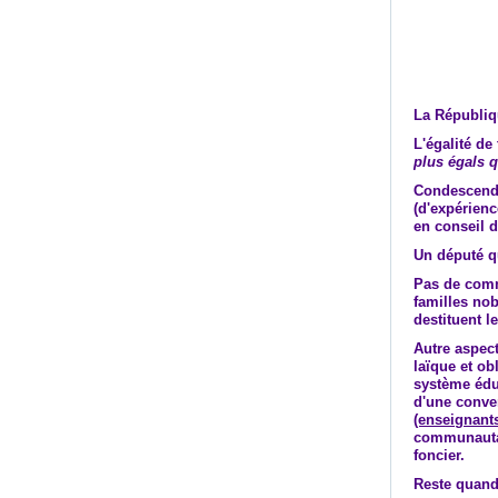
La Républiqu
L'égalité de
plus égals q
Condescenda
(d'expérien
en conseil d
Un député qu
Pas de commu
familles nob
destituent le
Autre aspect
laïque et ob
système éduc
d'une conve
(enseignant
communautair
foncier.
Reste quand