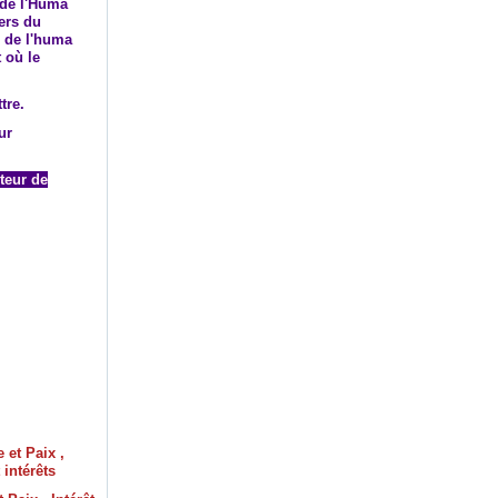
 de l'Huma
ers du
n de l'huma
 où le
tre.
our
rteur de