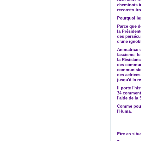
cheminots tu
reconstruiro
Pourquoi les
Parce que d
la Président
des persécu
d'une ignob
Animatrice d
fascisme, l
la Résistanc
des communis
communiste d
des actrices
jusqu'à la r
Il porte l'h
34 comment 
l'aide de la
Comme pour 
l'Huma.
Etre en situ