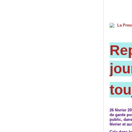
Re
jou
tou
26 février 
de garde pou
public, dans
février et a
Cela dans l