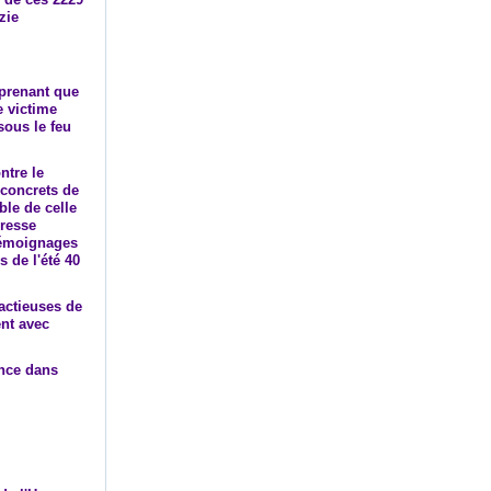
zie
prenant que
e victime
sous le feu
ntre le
 concrets de
able de celle
presse
 témoignages
 de l'été 40
factieuses de
ent avec
.
ence dans