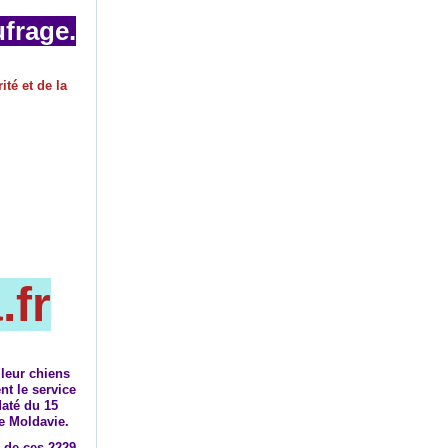
ufrage.
.fr
leur chiens
nt le service
daté du 15
de Moldavie.
 de ces 2229