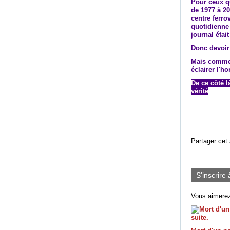
Pour ceux qu
de 1977 à 20
centre ferro
quotidienne 
journal étai
Donc devoir 
Mais comme 
éclairer l'h
De ce côté là
vérité
Partager cet 
S'inscrire 
Vous aimerez