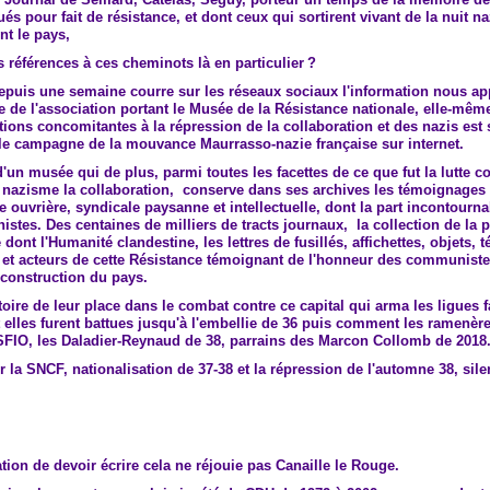
és pour fait de résistance, et dont ceux qui sortirent vivant de la nuit na
nt le pays,
 références à ces cheminots là en particulier ?
epuis une semaine courre sur les réseaux
sociaux
l'information nous ap
e de l'association portant le Musée de la Résistance nationale, elle-mêm
tions
concomitantes
à la
répression
de la collaboration et des nazis est 
le campagne de la mouvance Maurrasso-nazie française sur internet.
'un musée qui de plus, parmi toutes les facettes de ce que fut la lutte co
e nazisme la collaboration, conserve dans ses archives les témoignages
e ouvrière, syndicale paysanne et intellectuelle, dont la part incontourn
tes. Des centaines de milliers de tracts journaux, la collection de la 
ont l'Humanité clandestine, les lettres de fusillés, affichettes, objets,
 et acteurs de cette Résistance témoignant de l'honneur des communistes
econstruction du pays.
istoire de leur place dans le combat contre ce capital qui arma les ligues 
elles furent battues jusqu'à l'embellie de 36 puis comment les ramenèr
 SFIO, les Daladier-Reynaud de 38, parrains des Marcon Collomb de 2018
la SNCF, nationalisation de 37-38 et la répression de l'automne 38, sil
ation de devoir écrire cela ne réjouie pas Canaille le Rouge.