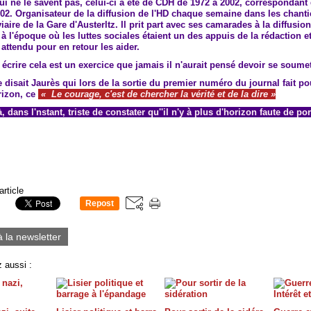
i ne le savent pas, celui-ci a été de CDH de 1972 à 2002, correspondant
02. Organisateur de la diffusion de l'HD chaque semaine dans les chanti
viaire de la Gare d'Austerltz. Il prit part avec ses camarades à la diffusio
à l'époque où les luttes sociales étaient un des appuis de la rédaction et
t attendu pour en retour les aider.
écrire cela est un exercice que jamais il n'aurait pensé devoir se soumet
disait Jaurès qui lors de la sortie du premier numéro du journal fait p
orizon, ce
« Le courage, c'est de chercher la vérité et de la dire »
, dans l'nstant, triste de constater qu''il n'y à plus d'horizon faute de po
article
Repost
0
à la newsletter
 aussi :