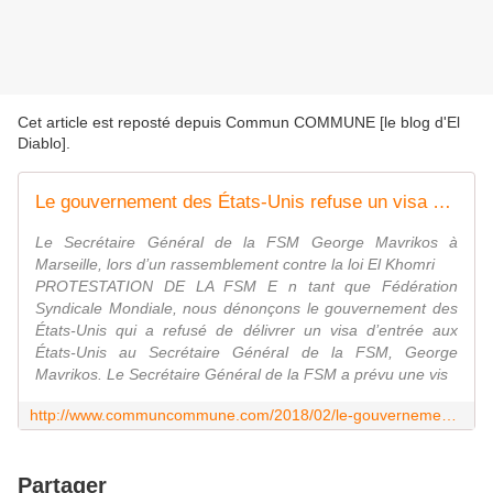
Cet article est reposté depuis
Commun COMMUNE [le blog d'El
Diablo]
.
Le gouvernement des États-Unis refuse un visa à George Mavrikos, secrétaire général de la Fédération Syndicale Mondiale (FSM)
Le Secrétaire Général de la FSM George Mavrikos à
Marseille, lors d’un rassemblement contre la loi El Khomri
PROTESTATION DE LA FSM E n tant que Fédération
Syndicale Mondiale, nous dénonçons le gouvernement des
États-Unis qui a refusé de délivrer un visa d’entrée aux
États-Unis au Secrétaire Général de la FSM, George
Mavrikos. Le Secrétaire Général de la FSM a prévu une vis
http://www.communcommune.com/2018/02/le-gouvernement-des-etats-unis-refuse-un-visa-a-george-mavrikos-secretaire-general-de-la-federation-syndicale-mondiale-fsm.html
Partager