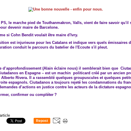
PS, le marche pied de Touthanmakron, Valls, vient de faire savoir qu'il s
pour devenir maire de Barcelone.
e si Cohn Bendit voulait être maire d'Ivry.
ition est injurieuse pour les Catalans et indique vers quels émissaires d
uration conduit le parcours du batelier de l'Ecoute s'il pleut.
e d’approfondissement (Alain éclaire nous) il semblerait bien que Ciuta
Ciutadanos en Espagne – est un machin politicard créé par un ancien pr
 Alberto Rivera. Il a rassemblé quelques groupuscules et quelques petits
roite espagnols. Ciutadanos a toujours rejeté les condamnations du fra
emandes d’actions en justice contre les acteurs de la dictature espagno
firmer, confirmer ou compléter ?
article
Repost
0