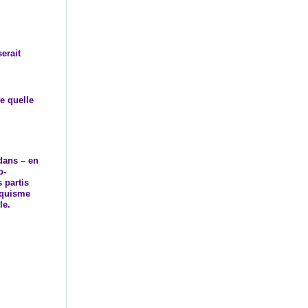
erait
e quelle
dans – en
o-
 partis
nquisme
le.