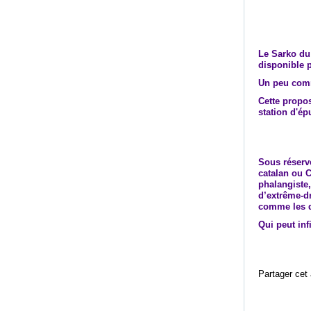
Le Sarko du 
disponible 
Un peu comm
Cette propos
station d'ép
Sous réserv
catalan ou 
phalangiste,
d’extrême-d
comme les d
Qui peut in
Partager cet 