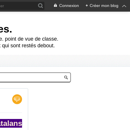
Connexion
+
Créer mon blog
es.
te. point de vue de classe.
 qui sont restés debout.
talans