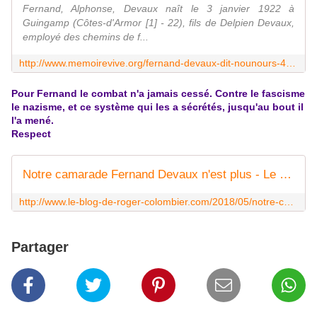
Fernand, Alphonse, Devaux naît le 3 janvier 1922 à
Guingamp (Côtes-d'Armor [1] - 22), fils de Delpien Devaux,
employé des chemins de f...
http://www.memoirevive.org/fernand-devaux-dit-nounours-45472/
Pour Fernand le combat n'a jamais cessé. Contre le fascisme
le nazisme, et ce système qui les a sécrétés, jusqu'au bout il
l'a mené.
Respect
Notre camarade Fernand Devaux n'est plus - Le blog de Roger Colombier
http://www.le-blog-de-roger-colombier.com/2018/05/notre-camarade-fernand-devaux-n-est-plus.html?utm_source=_ob_email&utm_medium=_ob_notification&utm_campaign=_ob_reader_digest
Partager