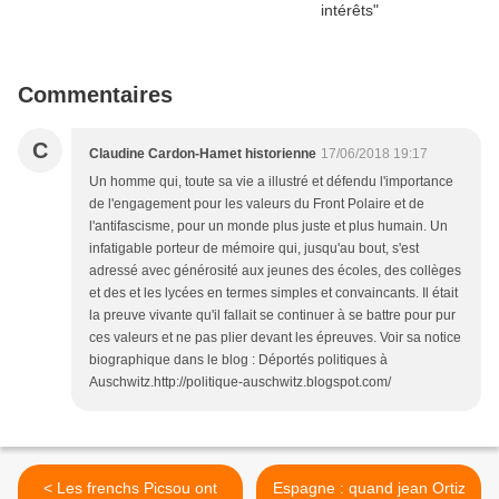
Commentaires
C
Claudine Cardon-Hamet historienne
17/06/2018 19:17
Un homme qui, toute sa vie a illustré et défendu l'importance
de l'engagement pour les valeurs du Front Polaire et de
l'antifascisme, pour un monde plus juste et plus humain. Un
infatigable porteur de mémoire qui, jusqu'au bout, s'est
adressé avec générosité aux jeunes des écoles, des collèges
et des et les lycées en termes simples et convaincants. Il était
la preuve vivante qu'il fallait se continuer à se battre pour pur
ces valeurs et ne pas plier devant les épreuves. Voir sa notice
biographique dans le blog : Déportés politiques à
Auschwitz.http://politique-auschwitz.blogspot.com/
< Les frenchs Picsou ont
Espagne : quand jean Ortiz