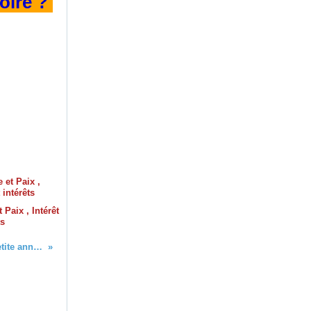
oire ?
 Paix , Intérêt
ts
Petite annonce :