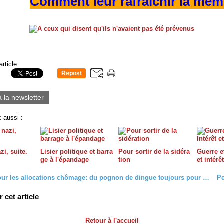
Comment leur rafraîchir la mém
article
Repost
0
à la newsletter
 aussi :
zi, suite.
Lisier politique et barra
Pour sortir de la sidéra
Guerre et
ge à l'épandage
tion
et intérê
+ O,7% pour les allocations chômage: du pognon de dingue toujours pour les riches et le patronat
cet article
Retour à l'accueil