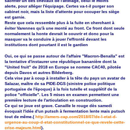
sacrifier un des chevaux de l'attelage, celui le moins
alerte, pour alléger l'équipage. Certes va-t-il purger son
cabinet noir, mais la liste d'attente pour occuper les siège
est garnie.
Reste que cela ressemble plus à la fuite en cherchant à
éviter Varennes qu'à une monté au front. Ce front dont seule
normalement la honte devrait le couvrir et donc pour la
masquer va le conduire à jouer l'effronté devant les
institutions dont pourtant il est le gardien
Oui, ce qui se passe autour de l'affaire "Macron-Benalla" est
la tentative d'instaurer une république bananière dont la
"United fruit" de 2018 en Europe se nomme CAC40, pilotée
depuis Davos et autres Bilderberg.
Cela vise par à coup à installer à la tête du pays un avatar de
Salazar,
maître
de sa PIDE-DGS (sinistre police politique
portugaise de l'époque) à la fois tutelle et supplétif de la
police "officielle". Les 5 mises en examen permettent une
première lecture de l'articulation en construction.
Ce qui se joue est grave. Canaille le rouge dès samedi
évoquait l'idée d'un putsch à fermentation lente mais putsch
tout de même.(
http://amers-cap.com/2018/07/de-l-etat-d-
urgence-au-coup-d-etat-constitutionnel-ce-que-revele-cette-
crise-majeure.html
).