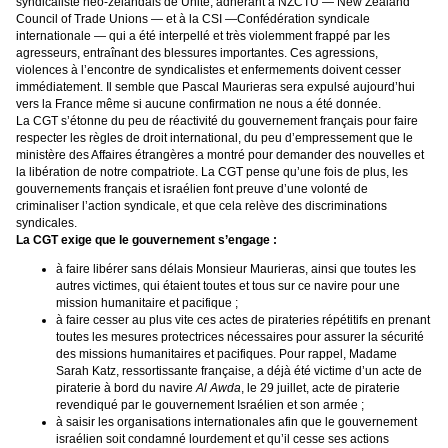
syndicaliste néo-zélandais de Unite, adhérant à NZCTU — New Zealand
Council of Trade Unions — et à la CSI —Confédération syndicale
internationale — qui a été interpellé et très violemment frappé par les
agresseurs, entraînant des blessures importantes. Ces agressions,
violences à l’encontre de syndicalistes et enfermements doivent cesser
immédiatement. Il semble que Pascal Maurieras sera expulsé aujourd’hui
vers la France même si aucune confirmation ne nous a été donnée.
La CGT s’étonne du peu de réactivité du gouvernement français pour faire
respecter les règles de droit international, du peu d’empressement que le
ministère des Affaires étrangères a montré pour demander des nouvelles et
la libération de notre compatriote. La CGT pense qu’une fois de plus, les
gouvernements français et israélien font preuve d’une volonté de
criminaliser l’action syndicale, et que cela relève des discriminations
syndicales.
La CGT exige que le gouvernement s’engage :
à faire libérer sans délais Monsieur Maurieras, ainsi que toutes les
autres victimes, qui étaient toutes et tous sur ce navire pour une
mission humanitaire et pacifique ;
à faire cesser au plus vite ces actes de pirateries répétitifs en prenant
toutes les mesures protectrices nécessaires pour assurer la sécurité
des missions humanitaires et pacifiques. Pour rappel, Madame
Sarah Katz, ressortissante française, a déjà été victime d’un acte de
piraterie à bord du navire
Al Awda
, le 29 juillet, acte de piraterie
revendiqué par le gouvernement Israélien et son armée ;
à saisir les organisations internationales afin que le gouvernement
israélien soit condamné lourdement et qu’il cesse ses actions