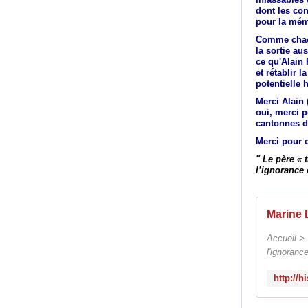
dont les co
pour la mém
Comme chacu
la sortie au
ce qu'Alain 
et rétablir 
potentielle 
Merci Alain 
oui, merci p
cantonnes d
Merci pour c
" Le père « t
l’ignorance 
Accueil > 
l'ignoranc