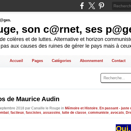
ouge, son c@rnet, ses p@g
e colères et de luttes. Alternative et horizon communis
t pas aux causes des ruines de gérer le pays mais à ceux
Accueil
Pages
Catégories
Abonnement
Contact
os de Maurice Audin
Septembre 2018 par Canaille le Rouge in
Mémoire et Histoire
,
En passant - juste
ombat
,
factieux
,
fascistes
,
assassins
,
lutte de classe
,
communiste
,
avocats
,
Dr
Oui,