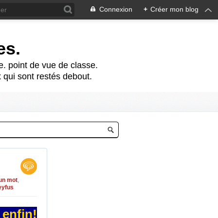
Connexion
+
Créer mon blog
es.
te. point de vue de classe.
 qui sont restés debout.
 un mot
,
eyfus
 enfin!