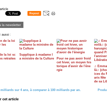
article
Repost
0
à la newsletter
 aussi :
e la loi sc
Supplique à madame l
es retraites
a ministre de la Culture
Pour ne pas avoir froid
cet hiver, un moyen his
torique d'avoir de l'éne
♫ Emman
rgie
là♫ (cho
ices du 
aris fête
de sa Li
 milliards sur 4 ans, à comparer à 100 milliards par an.
Produi
cet article