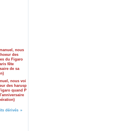
uel, nous voi
eur des harusp
Figaro quand P
 l'anniversaire
bération)
ts dérivés