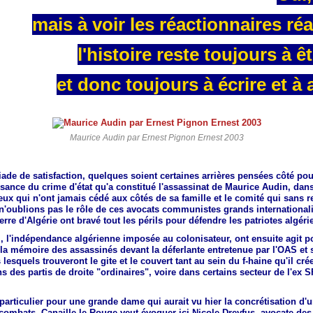
mais à voir les réactionnaires ré
l'histoire reste toujours à êt
et donc toujours à écrire et à a
Maurice Audin par Ernest Pignon Ernest 2003
ade de satisfaction, quelques soient certaines arrières pensées côté pou
ssance du crime d'état qu'a constitué l'assassinat de Maurice Audin, da
eux qui n'ont jamais cédé aux côtés de sa famille et le comité qui sans r
n'oublions pas le rôle de ces avocats communistes grands internationali
erre d'Algérie ont bravé tout les périls pour défendre les patriotes algéri
i, l'indépendance algérienne imposée au colonisateur, ont ensuite agit p
r la mémoire des assassinés devant la déferlante entretenue par l'OAS et 
lesquels trouveront le gite et le couvert tant au sein du f-haine qu'il cré
 des partis de droite "ordinaires", voire dans certains secteur de l'ex 
articulier pour une grande dame qui aurait vu hier la concrétisation d'
combats. Canaille le Rouge veut évoquer ici Nicole Dreyfus, avocate des 