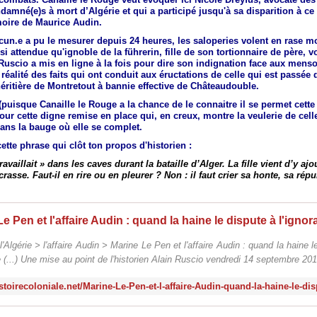
ndamné(e)s à mort
d’Algérie
et qui a participé jusqu'à sa disparition à c
oire de Maurice Audin.
n.e a pu le mesurer depuis 24 heures, les saloperies volent en rase mo
ssi attendue qu'ignoble de la führerin, fille de son tortionnaire de père, vo
Ruscio a mis en ligne à la fois pour dire son indignation face aux mens
la réalité des faits qui ont conduit aux éructations de celle qui est passée 
héritière de Montretout à bannie effective de Châteaudouble.
(puisque Canaille le Rouge a la chance de le connaitre il se permet cette 
our cette digne remise en place qui, en creux, montre la veulerie de cell
ans la bauge où elle se complet.
ette phrase qui clôt ton propos d'historien :
ravaillait » dans les caves durant la bataille d’Alger. La fille vient d’y ajo
crasse. Faut-il en rire ou en pleurer ? Non : il faut crier sa honte, sa répu
l'Algérie > l'affaire Audin > Marine Le Pen et l'affaire Audin : quand la haine l
e (...) Une mise au point de l'historien Alain Ruscio vendredi 14 septembre 201