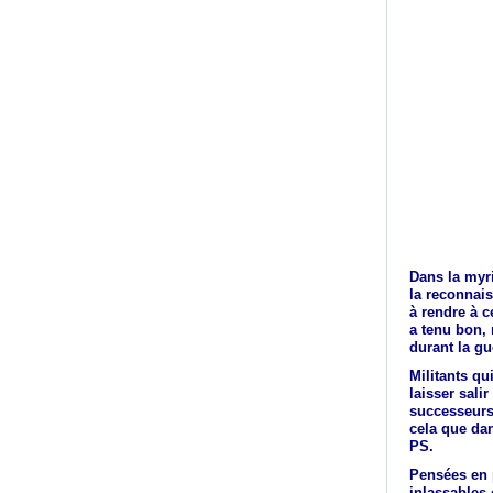
Dans la myri
la reconnai
à rendre à c
a tenu bon, 
durant la gu
Militants qu
laisser sali
successeurs 
cela
que dans
PS.
Pensées en p
inlassables 