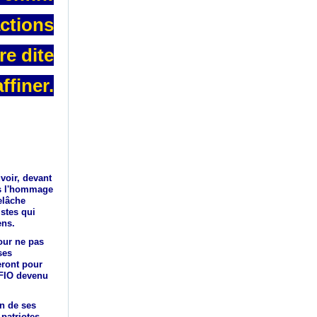
actions
re dite
ffiner.
voir, devant
ns l'hommage
elâche
stes qui
ens.
our ne pas
ses
eront pour
SFIO devenu
un de ses
patriotes