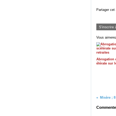
Partager cet 
S'inscrire 
Vous aimerez
Abrogation d
élérate sur l
Misère ; 8
Commenter 