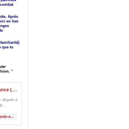
e combat
tte. Après
ici en lien
onges
de
familiarité)
e que tu
uter
lsion. "
Marine Le Pen et l'affaire Audin : quand la haine le dispute à l'ignorance (...) - Histoire coloniale et postcoloniale
e dispute à
8 ...
http://histoirecoloniale.net/Marine-Le-Pen-et-l-affaire-Audin-quand-la-haine-le-dispute-a-l-ignorance-crasse.html