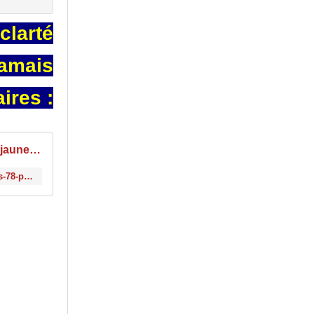
clarté
jamais
ires :
Gilets jaunes dans le Mantois (78): pour que les choses soient claires
http://www.le-blog-de-roger-colombier.com/2018/12/gilets-jaunes-dans-le-mantois-78-pour-que-les-choses-soient-claires.html