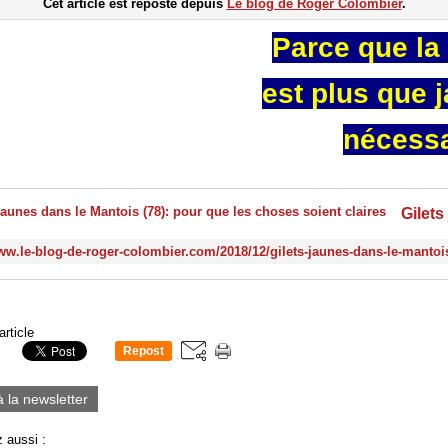
Cet article est reposté depuis
Le blog de Roger Colombier
.
Parce que la 
est plus que 
nécessa
article
Repost
1
à la newsletter
 aussi :