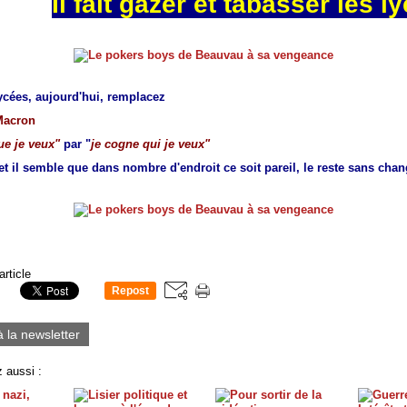
Il fait gazer et tabasser les 
lycées, aujourd'hui, remplacez
Macron
que je veux"
par "
je cogne qui je veux"
t il semble que dans nombre d'endroit ce soit pareil, le reste sans cha
article
Repost
0
à la newsletter
 aussi :