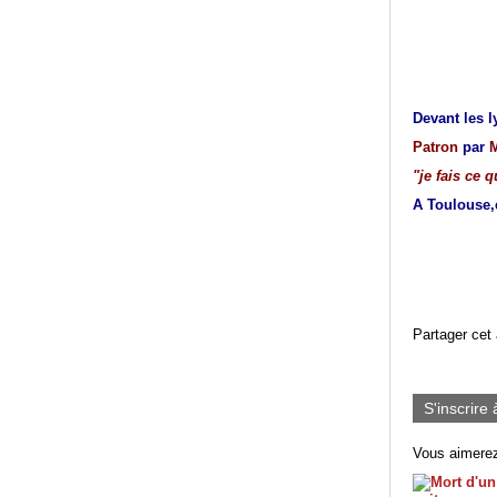
Devant les 
Patron
par
"je fais ce 
A Toulouse,e
Partager cet 
S'inscrire 
Vous aimerez