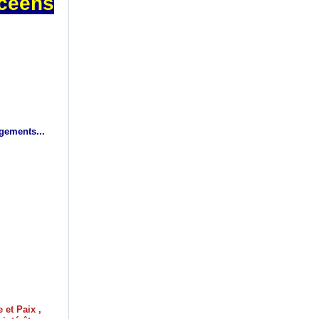
lycéens
ngements...