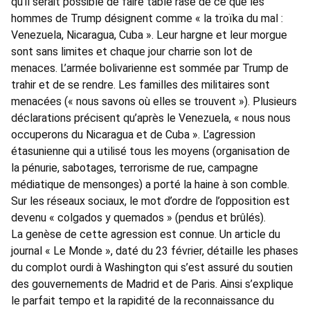
qu’il serait possible de faire table rase de ce que les
hommes de Trump désignent comme « la troïka du mal :
Venezuela, Nicaragua, Cuba ». Leur hargne et leur morgue
sont sans limites et chaque jour charrie son lot de
menaces. L’armée bolivarienne est sommée par Trump de
trahir et de se rendre. Les familles des militaires sont
menacées (« nous savons où elles se trouvent »). Plusieurs
déclarations précisent qu’après le Venezuela, « nous nous
occuperons du Nicaragua et de Cuba ». L’agression
étasunienne qui a utilisé tous les moyens (organisation de
la pénurie, sabotages, terrorisme de rue, campagne
médiatique de mensonges) a porté la haine à son comble.
Sur les réseaux sociaux, le mot d’ordre de l’opposition est
devenu « colgados y quemados » (pendus et brûlés).
La genèse de cette agression est connue. Un article du
journal « Le Monde », daté du 23 février, détaille les phases
du complot ourdi à Washington qui s’est assuré du soutien
des gouvernements de Madrid et de Paris. Ainsi s’explique
le parfait tempo et la rapidité de la reconnaissance du