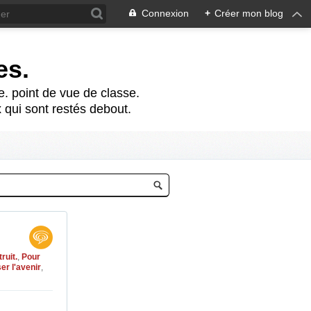
Connexion
+
Créer mon blog
es.
te. point de vue de classe.
 qui sont restés debout.
ruit.
,
Pour
er l'avenir
,