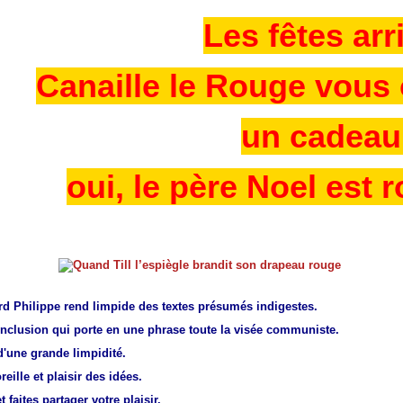
Les fêtes arr
Canaille le Rouge vous 
un cadeau
oui, le père Noel est 
d Philippe rend limpide des textes présumés indigestes.
nclusion qui porte en une phrase toute la visée communiste.
d'une grande limpidité.
oreille et plaisir des idées.
t faites partager votre plaisir.