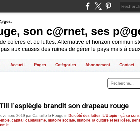
ouge, son c@rnet, ses p@g
e colères et de luttes. Alternative et horizon communis
t pas aux causes des ruines de gérer le pays mais à ceux
Accueil
Pages
Catégories
Abonnement
Contact
ill l’espiègle brandit son drapeau rouge
Novembre 2019 par Canaille le Rouge in
Du côté des luttes
,
L'Utopie - çà se const
semble
,
capital
,
capitalisme
,
histoire sociale
,
histoire
,
la culture et les idées
,
pens
omie