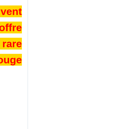
ivent
offre
 rare
rouge