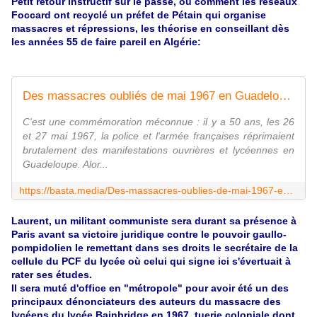
Petit retour instructif sur le passé, ou comment les réseaux
Foccard ont recyclé un préfet de Pétain qui organise
massacres et répressions, les théorise en conseillant dès
les années 55 de faire pareil en Algérie:
Des massacres oubliés de mai 1967 en Guadeloupe aux prémices de l'ordre sécuritaire moderne dans les quartiers
C'est une commémoration méconnue : il y a 50 ans, les 26
et 27 mai 1967, la police et l'armée françaises réprimaient
brutalement des manifestations ouvrières et lycéennes en
Guadeloupe. Alor...
https://basta.media/Des-massacres-oublies-de-mai-1967-en-Guadeloupe-aux-premices-de-l-ordre
Laurent, un militant communiste sera durant sa présence à
Paris avant sa victoire juridique contre le pouvoir gaullo-
pompidolien le remettant dans ses droits le secrétaire de la
cellule du PCF du lycée où celui qui signe ici s'évertuait à
rater ses études.
Il sera muté d'office en "métropole" pour avoir été un des
principaux dénonciateurs des auteurs du massacre des
lycéens du lycée Bainbridge en 1967, tuerie coloniale dont