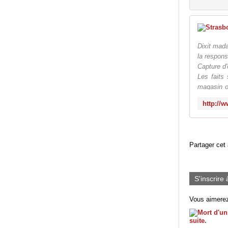
Dixit mada
la responsa
Capture d'
Les faits
magasin où
jaunes et 
Partager cet 
S'inscrire 
Vous aimerez