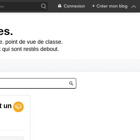
Connexion
+
Créer mon blog
es.
te. point de vue de classe.
 qui sont restés debout.
t un