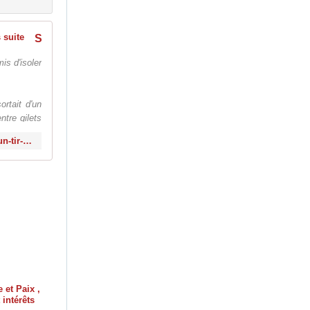
Strasbourg: la plainte contre un tir de LBD blessant un adolescent classée sans suite
is d'isoler
rtait d'un
ntre gilets
http://www.le-blog-de-roger-colombier.com/2019/11/strasbourg-la-plainte-contre-un-tir-de-lbd-blessant-un-adolescent-classee-sans-suite.html