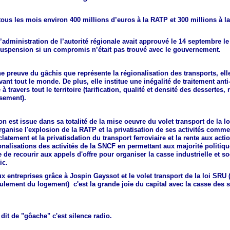
ous les mois environ 400 millions d’euros à la RATP et 300 millions à la
’administration de l’autorité régionale avait approuvé le 14 septembre le
 suspension si un compromis n’était pas trouvé avec le gouvernement.
 une preuve du gâchis que représente la régionalisation des transports, elle
ant tout le monde. De plus, elle institue une inégalité de traitement anti
à travers tout le territoire (tarification, qualité et densité des dessertes, 
ssement).
ion est issue dans sa totalité de la mise oeuvre du volet transport de la l
rganise l'explosion de la RATP et la privatisation de ses activités comme
éclatement et la privatisdation du transport ferroviaire et la rente aux acti
onalisations des activités de la SNCF en permettant aux majorité politiq
 de recourir aux appels d'offre pour organiser la casse industrielle et so
ic.
x entreprises grâce à Jospin Gayssot et le volet transport de la loi SRU 
eulement du logement) c'est la grande joie du capital avec la casse des s
 dit de "gôache" c'est silence radio.