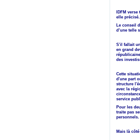
IDFM verse t
elle précisé.
Le conseil d
d’une telle
S'il fallait
en grand dev
républicaine 
des investi
Cette situat
d'une part o
structure l'
avec la régi
circonstance
service publ
Pour les deu
traite pas s
personnels.
Mais là côté