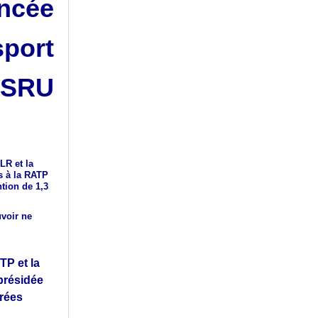
oncée
sport
i SRU
LR et la
s à la RATP
ntion de 1,3
uvoir ne
TP et la
 présidée
rrées