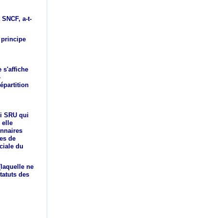
 SNCF, a-t-
 principe
 s'affiche
-
répartition
oi SRU qui
 elle
onnaires
ues de
ciale du
(laquelle ne
tatuts des