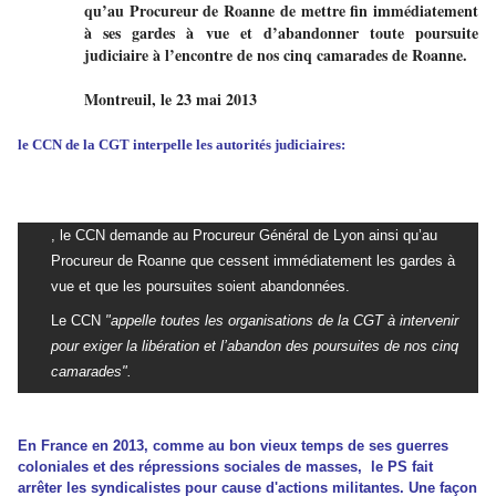
qu’au Procureur de Roanne de mettre fin immédiatement
à ses gardes à vue et d’abandonner toute poursuite
judiciaire à l’encontre de nos cinq camarades de Roanne.
Montreuil, le 23 mai 2013
le CCN de la CGT interpelle les autorités judiciaires:
, le CCN demande au Procureur Général de Lyon ainsi qu’au
Procureur de Roanne que cessent immédiatement les gardes à
vue et que les poursuites soient abandonnées.
Le CCN
"appelle toutes les organisations de la CGT à intervenir
pour exiger la libération et l’abandon des poursuites de nos cinq
camarades".
En France en 2013, comme au bon vieux temps de ses guerres
coloniales et des répressions sociales de masses, le PS fait
arrêter les syndicalistes pour cause d'actions militantes. Une façon