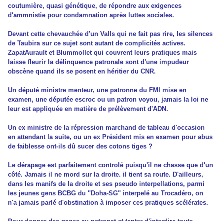
coutumière, quasi génétique, de répondre aux exigences
d'ammnistie pour condamnation après luttes sociales.
Devant cette chevauchée d'un Valls qui ne fait pas rire, les silences
de Taubira sur ce sujet sont autant de complicités actives.
ZapatAurault et Blummollet qui couvrent leurs pratiques mais
laisse fleurir la délinquence patronale sont d'une impudeur
obscène quand ils se posent en héritier du CNR.
Un député ministre menteur, une patronne du FMI mise en
examen, une députée escroc ou un patron voyou, jamais la loi ne
leur est appliquée en matière de prélèvement d'ADN.
Un ex ministre de la répression marchand de tableau d'occasion
en attendant la suite, ou un ex Président mis en examen pour abus
de faiblesse ont-ils dû sucer des cotons tiges ?
Le dérapage est parfaitement controlé puisqu'il ne chasse que d'un
côté. Jamais il ne mord sur la droite. il tient sa route. D'ailleurs,
dans les manifs de la droite et ses pseudo interpellations, parmi
les jeunes gens BCBG du "Doha-SG" interpelé au Trocadéro, on
n'a jamais parlé d'obstination à imposer ces pratiques scélérates.