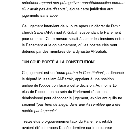
précédent reprend ses prérogatives constitutionnelles comme
s'il n'avait pas été dissous"
, ajoute cette juridiction aux
jugements sans appel.
Ce jugement intervient deux jours après un décret de l'émir
cheikh
Sabah Al-Ahmad
Al-Sabah suspendant le Parlement
pour un mois. Cette mesure visait à
calmer
les tensions entre
le Parlement et le gouvernement, où les postes clés sont
détenus par des membres de la dynastie Al-Sabah.
"UN COUP PORTÉ À LA CONSTITUTION"
Ce jugement est un
"coup porté à la Constitution"
, a dénoncé
le député
Mussallam Al-Barrak
, appelant à une position
unifiée de l'opposition face à cette décision. Au moins 16
élus de l'opposition au sein du Parlement rétabli ont
démissionné pour dénoncer le jugement, expliquant qu'ils ne
seraient
"pas fiers de siéger dans une Assemblée qui a été
rejetée par le peuple"
.
Treize élus pro-gouvernementaux du Parlement rétabli
avaient été interrogés l'année dernière par le procureur