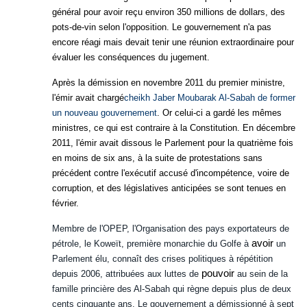
général pour
avoir
reçu environ 350 millions de dollars, des
pots-de-vin selon l'opposition. Le gouvernement n'a pas
encore réagi mais devait
tenir
une réunion extraordinaire pour
évaluer les conséquences du jugement.
Après la démission en novembre 2011 du premier ministre,
l'émir avait chargé
cheikh Jaber Moubarak Al-Sabah de former
un nouveau gouvernement
. Or celui-ci a gardé les mêmes
ministres, ce qui est contraire à la Constitution. En décembre
2011, l'émir avait dissous le Parlement pour la quatrième fois
en moins de six ans, à la suite de protestations sans
précédent contre l'exécutif accusé d'incompétence, voire de
corruption, et des législatives anticipées se sont tenues en
février.
Membre de l'OPEP, l'Organisation des pays exportateurs de
avoir
pétrole, le Koweït, première monarchie du Golfe à
un
Parlement élu, connaît des crises politiques à répétition
pouvoir
depuis 2006, attribuées aux luttes de
au sein de la
famille princière des Al-Sabah qui règne depuis plus de deux
cents cinquante ans. Le gouvernement a démissionné à sept