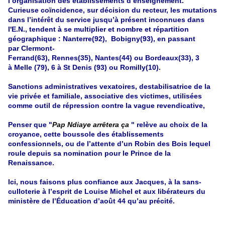
l’organisation des établissements d’enseignement.
Curieuse coïncidence, sur décision du recteur, les mutations
dans l’intérêt du service jusqu’à présent inconnues dans
l'E.N., tendent à se multiplier et nombre et répartition
géographique : Nanterre(92), Bobigny(93), en passant
par Clermont-
Ferrand(63), Rennes(35), Nantes(44) ou Bordeaux(33), 3
à Melle (79), 6 à St Denis (93) ou Romilly(10).
Sanctions administratives vexatoires, destabilisatrice de la
vie privée et familiale, associative des victimes, utilisées
comme outil de répression contre la vague revendicative,
Penser que "
Pap Ndiaye arrêtera ça
" relève au choix de la
croyance, cette boussole des établissements
confessionnels, ou de l’attente d’un Robin des Bois lequel
roule depuis sa nomination pour le Prince de la
Renaissance.
Ici, nous faisons plus confiance aux Jacques, à la sans-
culloterie à l’esprit de Louise Michel et aux libérateurs du
ministère de l’Éducation d’août 44 qu’au précité.