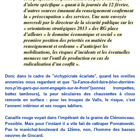
d’alerte spécifique » quant à la journée du 12 février,
d’autres sources émanant du renseignement confirment
la « préoccupation » des services. Une note envoyée
mercredi par le directeur de la sécurité publique sur les
« orientations stratégiques 2013 » des RG place
d’ailleurs « le domaine économique et social » en
première position des priorités en matière de
renseignement et ordonne « d’anticiper les
mobilisations, les risques d’incidents et les éventuelles
menaces sur l’outil de production en cas de
radicalisation d’un conflit ».
Donc dans le cadre de "vichypicrate écarlate", quand les oreilles
ennemies nous regardent et que
"la-Fance-doit-faire-bloc-derrière-
nos-p'its-gars-qui-sont-engagés-sur-le-front"
(sonnez trompettes,
battez tambours), la peur séculaires des chaussettes à clous
remonte en surface : pour les troupes de Valls, le risque, c'est
l'ennemi intérieur et ses rouges tabliers.
Canaille rouge voyait dans l'impétrant de la graine de Clémenceau.
Possible. Mais pour l'instant il a vite fait de rattraper Poniatowski.
Pas le maréchal-boulevard du 12ème, non, l'homme des basses
oeuvres de Giscard.