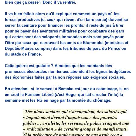
bien que ça cesse". Donc il va rentrer.
Il va bien falloir alors qu'il explique comment un pays où les
forces productives (et ceux qui rêvent d'en faire partie) doivent se
serrer la ceinture pour financer les profits, il reste du jus à tirer
pour se payer des aventures militaires pour combattre des gars
qui certes sont des salopards immondes mais sont payés pour
l'être par ceux qui retrouvent les amis de Blummolet (ministres et
Députés-Maires compris) dans les tribunes du parc du Prince ou
du stade de France.
Cette guerre est gratuite ? A moins que les montants des
promesses électorales non tenues abondent les lignes budgétaires
des économies faites par la non réponse aux exigence sociales.
En attendant si le samedi à Bamako est jour du cabotinage,
si on
en croit le Parisien Libéré (c'est Roger qui fait circuler l'info) la
semaine met les RG en nage par la montée du chômage.
"Des plans sociaux qui s’accumulent, des salariés qui
s’impatientent devant l’impuissance des pouvoirs
publics… en alerte, les services de police craignent une
« radicalisation » de certains groupes de manifestants.
Si la préfecture de police assure ne pas avoir reçu «