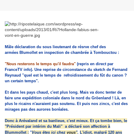
Mâle déclaration du sous lieutenant de résrve chef des
armées Blumollet en inspection de chambrée à Tombouctou :
"Nous resterons le temps qu'il faudra"
(repris en direct par
FranceTV info). Une reprise de circonstance du sketch de Fernand
Reynaud "quel est le temps de refroidissement du fût du canon ?
un certain temps".
Et dans les pays chaud, c'est plus long. Mais va donc tenter de
faire une expédition coloniale dans le nord du Gröenland ! Là, en
plus le ricains n'auraient pas soutenu. Et puis nos zincs, c'est des
mirages pas des aurores boréales.
Donc à Arévaland et sa banlieue, c'est mieux. Et ça tombe bien, le
"Président par intérim du Mali" a déclaré son affection à
Blummollet :
"
Vous êtes ici chez
vous
"
.
L'idiot, malgré 120 ans