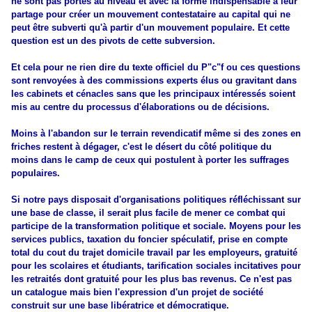
ne sont pas portés au niveau et avec la forme indispensable à leur
partage pour créer un mouvement contestataire au capital qui ne
peut être subverti qu'à partir d'un mouvement populaire. Et cette
question est un des pivots de cette subversion.
Et cela pour ne rien dire du texte officiel du P"c"f ou ces questions
sont renvoyées à des commissions experts élus ou gravitant dans
les cabinets et cénacles sans que les principaux intéressés soient
mis au centre du processus d'élaborations ou de décisions.
Moins à l'abandon sur le terrain revendicatif même si des zones en
friches restent à dégager, c'est le désert du côté politique du
moins dans le camp de ceux qui postulent à porter les suffrages
populaires.
Si notre pays disposait d'organisations politiques réfléchissant sur
une base de classe, il serait plus facile de mener ce combat qui
participe de la transformation politique et sociale. Moyens pour les
services publics, taxation du foncier spéculatif, prise en compte
total du cout du trajet domicile travail par les employeurs, gratuité
pour les scolaires et étudiants, tarification sociales incitatives pour
les retraités dont gratuité pour les plus bas revenus. Ce n'est pas
un catalogue mais bien l'expression d'un projet de société
construit sur une base libératrice et démocratique.