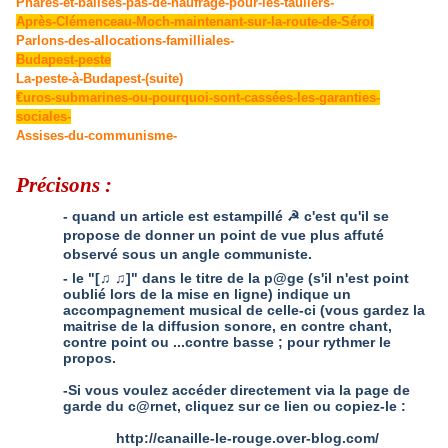
Phares-et-balises-pas-de-naufrage-pour-les-tauliers-
Après-Clémenceau-Moch-maintenant-sur-la-route-de-Sérol
Parlons-des-allocations-familliales-
Budapest-peste
La-peste-à-Budapest-(suite)
€uros-submarines-ou-pourquoi-sont-cassées-les-garanties-
sociales-
Assises-du-communisme-
Précisons :
- quand un article est estampillé
c'est qu'il se
☭
propose de donner un point de vue plus affuté
observé sous un angle communiste.
- le "[
♫
♫
]" dans le titre de la p@ge (s'il n'est point
oublié lors de la mise en ligne) indique un
accompagnement musical de celle-ci (vous gardez la
maitrise de la diffusion sonore, en contre chant,
contre point ou ...contre basse ; pour rythmer le
propos.
-Si vous voulez accéder directement via la page de
garde du c@rnet, cliquez sur ce lien ou copiez-le :
http://canaille-le-rouge.over-blog.com/