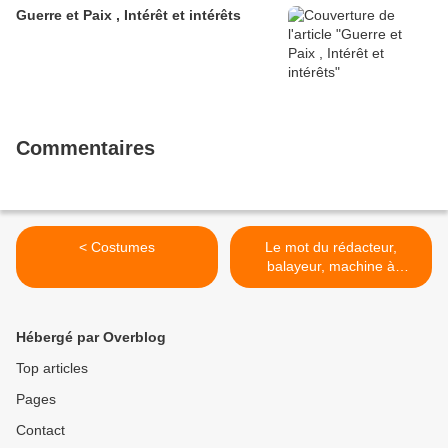
Guerre et Paix , Intérêt et intérêts
Commentaires
< Costumes
Le mot du rédacteur,
balayeur, machine à
café,fotografe, postier,
critique littéraire, ou
comment rester à la p@ge
Hébergé par Overblog
>
Top articles
Pages
Contact