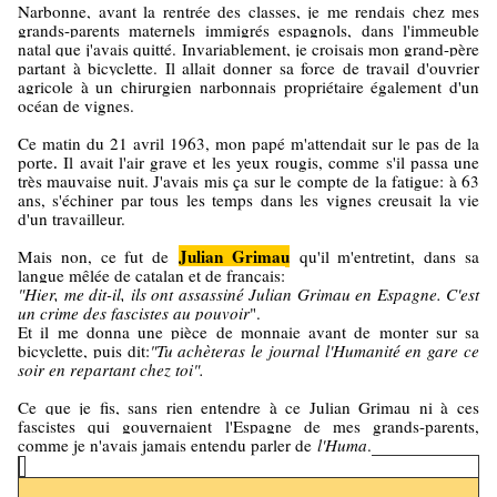
Narbonne, avant la rentrée des classes, je me rendais chez mes
grands-parents maternels immigrés espagnols, dans l'immeuble
natal que j'avais quitté. Invariablement, je croisais mon grand-père
partant à bicyclette. Il allait donner sa force de travail d'ouvrier
agricole à un chirurgien narbonnais propriétaire également d'un
océan de vignes.
Ce matin du 21 avril 1963, mon papé m'attendait sur le pas de la
porte
Il avait l'air grave et les yeux rougis, comme s'il passa une
.
très mauvaise nuit. J'avais mis ça sur le compte de la fatigue: à 63
ans, s'échiner par tous les temps dans les vignes creusait la vie
d'un travailleur.
Julian Grimau
Mais non, ce fut de
qu'il m'entretint, dans sa
langue mêlée de catalan et de français:
"
Hier, me dit-il, ils ont assassiné Julian Grimau en Espagne. C'est
un crime des fascistes au pouvoir
".
Et il me donna une pièce de monnaie avant de monter sur sa
bicyclette, puis dit:
"Tu achèteras le journal l'Humanité en gare ce
soir en repartant chez toi".
Ce que je fis, sans rien entendre à ce Julian Grimau ni à ces
fascistes qui gouvernaient l'Espagne de mes grands-parents,
comme je n'avais jamais entendu parler de
l'Huma
.