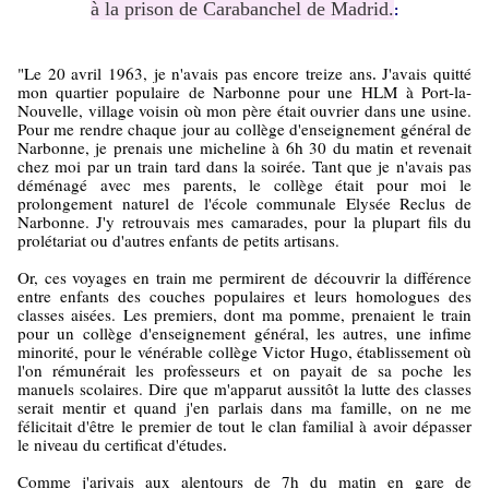
à la prison de Carabanchel de Madrid.
:
"Le 20 avril 1963, je n'avais pas encore treize ans
J'avais quitté
.
mon quartier populaire de Narbonne pour une HLM à Port-la-
Nouvelle, village voisin où mon père était ouvrier dans une usine.
Pour me rendre chaque jour au collège d'enseignement général de
Narbonne, je prenais une micheline à 6h 30 du matin et revenait
chez moi par un train tard dans la soirée
Tant que je n'avais pas
.
déménagé avec mes parents, le collège était pour moi le
prolongement naturel de l'école communale Elysée Reclus de
Narbonne. J'y retrouvais mes camarades, pour la plupart fils du
prolétariat ou d'autres enfants de petits artisans.
Or, ces voyages en train me permirent de découvrir la différence
entre enfants des couches populaires et leurs homologues des
classes aisées. Les premiers, dont ma pomme, prenaient le train
pour un collège d'enseignement général, les autres, une infime
minorité, pour le vénérable collège Victor Hugo, établissement où
l'on rémunérait les professeurs et on payait de sa poche les
manuels scolaires. Dire que m'apparut aussitôt la lutte des classes
serait mentir et quand j'en parlais dans ma famille, on ne me
félicitait d'être le premier de tout le clan familial à avoir dépasser
le niveau du certificat d'études
.
Comme j'arivais aux alentours de 7h du matin en gare de