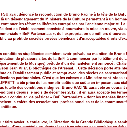
 FSU avait dénoncé la reconduction de Bruno Racine à la tête de la BnF. 
 là un
désengagement du Ministère de la Culture permettant à un homme
 continuer les
réformes libérales entreprises par l'ancienne majorité. La 
ésident de l’établissement
consiste à poursuivre la mise en œuvre, via sa
mmerciale « BnF Partenariats », de
l’expropriation de milliers d’œuvre
blic au profit de sociétés privées bénéficiant
d'inacceptables droits d'ex
s conditions stupéfiantes semblent avoir prévalu au maintien de Bruno R
quidation de
plusieurs sites de la BnF, à commencer par le bâtiment de 
épartement de la Musique)
prélude d’un démantèlement annoncé : Châte
ison Jean Vilar, Bibliothèque de
l'Arsenal… Cette décision porte atteinte 
me de l'établissement public et rompt avec
des siècles de sanctuarisat
llections patrimoniales. C’est que les caisses du Ministère sont
vides : 
LIPPETTI a été priée de les remplir coûte que coûte en imposant aux
éta
us tutelle des conditions indignes. Bruno RACINE aurait été au courant 
onditions depuis le mois de décembre 2012 ; il en aura accepté les term
uvoir continuer
de présider « BnF Partenariats » dont les menées finan
scitent la colère des associations
professionnelles et de la communaut
ientifique.
ur faire avaler la couleuvre, la Direction de la Grande Bibliothèque sembl
 choix
d'une stratégie prudente visant à se séparer des meubles en éche