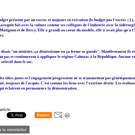
dget présenté par un escroc et toujours en exécution (le budget pas l'escroc ;-] ),
maroquin fait avec la culture comme ses collègues de l'industrie avec la sidérurgi
 Matignon et de Bercy. Elle a grandi au coeur du modèle, elle n'avait plus qu'a l
es.
isait "un ministre, ça démissionne ou ça ferme sa gueule". Manifestement ils et 
t pas et continueront à appliquer le régime Cahuzac à la République. Aucune ra
 selectif dans le sac.
s idées justes et l'engagement progressiste ne se transmettent pas génétiquement
nné, toujours de l'acquis. C'est comme les liens avec l'extrême droite. Les trahis
qui éclairent en permanence la démonstration.
article
Repost
0
à la newsletter