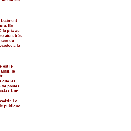
e bâtiment
ture. En
 le prix au
seraient très
u sein du
rocédée à la
e est le
ainsi, le
ôt
e que les
 de postes
rsées à un
saisir. Le
le publique.