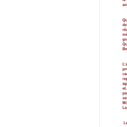
an
Qu
de
ré
mè
gr
Qu
Bn
L’
pr
ca
re
ag
et
pa
se
Mi
La
Le