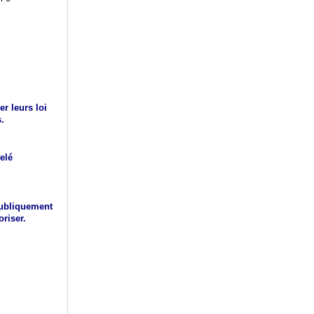
r leurs loi
.
elé
 publiquement
riser.