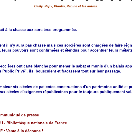
Bailly, Pepy, Pfimlin, Racine et les autres.
iait à la chasse aux sorcières programmée.
t il n'y aura pas chasse mais ces sorcières sont chargées de faire régne
e, leurs pouvoirs sont confirmées et étendus pour accentuer leurs méfaits
orccières ont carte blanche pour mener le sabat et munis d'un balais app
s Public Privé", ils bousculent et fracassent tout sur leur passage.
mateur six siècles de patientes constructions d'un patrimoine unifié et
ux siècles d'exigences républicaines pour le toujours publiquement valo
mmuniqué de presse
U - Bibliothèque nationale de France
F : Vente à la découpe !