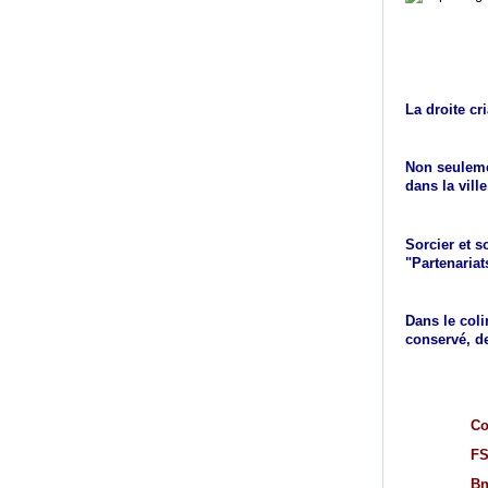
La droite cr
Non seulemen
dans la vill
Sorcier et s
"Partenariat
Dans le coli
conservé, de
Co
FS
Bn