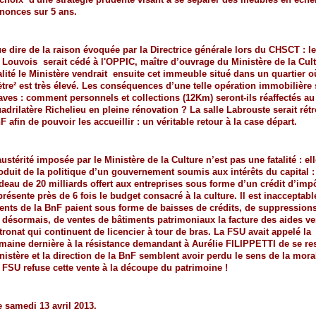
nonces sur 5 ans.
e dire de la raison évoquée par la Directrice générale lors du CHSCT : l
 Louvois
serait cédé à l'OPPIC, maître d’ouvrage du Ministère de la Cul
alité le Ministère vendrait
ensuite cet immeuble situé dans un quartier où
tre² est très élevé. Les conséquences
d’une telle opération immobilière 
aves : comment personnels et collections (12Km)
seront-ils réaffectés a
adrilatère Richelieu en pleine rénovation ? La salle Labrouste
serait rét
F afin de pouvoir les accueillir : un véritable retour à la case départ.
austérité imposée par le Ministère de la Culture n’est pas une fatalité : ell
oduit de la
politique d’un gouvernement soumis aux intérêts du capital : 
deau de 20 milliards offert
aux entreprises sous forme d’un crédit d’imp
présente près de 6 fois le budget consacré à la
culture. Il est inacceptabl
ents de la BnF paient sous forme de baisses de crédits, de
suppressions
, désormais, de ventes de bâtiments patrimoniaux la facture des aides
ve
tronat qui continuent de licencier à tour de bras. La FSU avait appelé la
maine
dernière à la résistance demandant à Aurélie FILIPPETTI de se res
nistère et la
direction de la BnF semblent avoir perdu le sens de la mora
 FSU refuse cette vente à
la découpe du patrimoine !
 samedi 13 avril 2013.