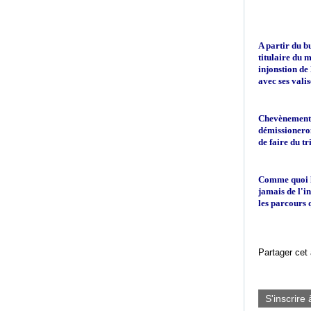
A partir du bu
titulaire du 
injonstion de
avec ses valis
Chevènement d
démissioneron
de faire du tri
Comme quoi le
jamais de l'i
les parcours 
Partager cet 
S'inscrire 