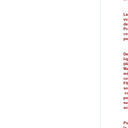
La
vu
de
Pr
co
pu
De
li
(d
Ma
mê
co
FI
so
c
po
su
sc
Po
le