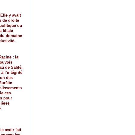
Elle y avait
 de droite
politique du
 filiale
s du domaine
clusivité.
acine : la
Louvois
au de Sablé,
à l’intégrité
ion des
Aurélie
blissements
de ces
es pour
cières
é
e avoir fait
lonnant les