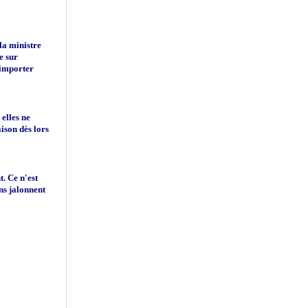
 la ministre
e sur
'importer
elles ne
ison dès lors
. Ce n'est
ons jalonnent