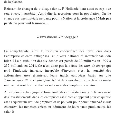
de la planète.
Refusant de changer de « disque dur », F. Hollande tient aussi ce cap : ce
sera encore l’austérité, c'est-à-dire la récession pour la population. On ne
Mais pas
change pas une stratégie perdante pour la Nation et la croissance !
perdante pour tout le monde…
« Investisseur » ? : dégage !
La compétitivité, c’est la mise en concurrence des travailleurs dans
l’entreprise et entre entreprises au niveau national et international.
Son
bilan ? La distribution des dividendes est passée de 92 milliards en 1999 à
237 milliards en 2011. Ce n’est donc pas la baisse des
taux de marge
qui
rend l’industrie française incapable d’investir, c’est la voracité des
actionnaires
sans frontières
, leurs traités européens basés sur une
"concurrence libre et non faussée"
et la surévaluation de leur monnaie
unique qui sont le cimetière des nations et des peuples souverains.
A l’expérience, la logique actionnariale des « investisseurs » de financement
des investissements dans les entreprises est ciblée et apparaît pour ce qu’elle
est : acquérir un droit de propriété et de pouvoir pour ponctionner
ad vitam
aeternam
les richesses créées au détriment de leurs vrais producteurs, les
salariés.