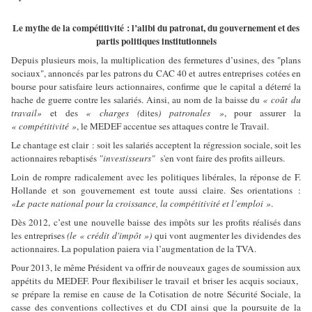
Le mythe de la compétitivité : l’alibi du patronat, du gouvernement et des
partis politiques institutionnels
Depuis plusieurs mois, la multiplication des fermetures d’usines, des "plans
sociaux", annoncés par les patrons du CAC 40 et autres entreprises cotées en
bourse pour satisfaire leurs actionnaires, confirme que le capital a déterré la
hache de guerre contre les salariés. Ainsi, au nom de la baisse du
« coût du
travail»
et des
« charges (
dites
) patronales »
, pour assurer la
« compétitivité »
, le MEDEF accentue ses attaques contre le Travail.
Le chantage est clair : soit les salariés acceptent la régression sociale, soit les
actionnaires rebaptisés
"investisseurs"
s'en vont faire des profits ailleurs.
Loin de rompre radicalement avec les politiques libérales, la réponse de F.
Hollande et son gouvernement est toute aussi claire. Ses orientations :
«Le pacte national pour la croissance, la compétitivité et l’emploi »
.
Dès 2012, c’est une nouvelle baisse des impôts sur les profits réalisés dans
les entreprises
(le « crédit d'impôt »)
qui vont augmenter les dividendes des
actionnaires. La population paiera via l’augmentation de la TVA.
Pour 2013, le même Président va offrir de nouveaux gages de soumission aux
appétits du MEDEF. Pour flexibiliser le travail et briser les acquis sociaux,
se prépare la remise en cause de la Cotisation de notre Sécurité Sociale, la
casse des conventions collectives et du CDI ainsi que la poursuite de la