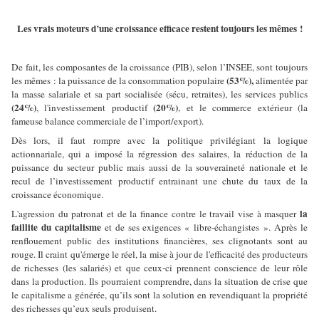
Les vrais moteurs d’une croissance efficace restent toujours les mêmes !
De fait, les composantes de la croissance (PIB), selon l’INSEE, sont toujours
(53%),
les mêmes : la puissance de la consommation populaire
alimentée par
la masse salariale et sa part socialisée (sécu, retraites), les services publics
(24%)
(20%)
, l'investissement productif
, et le commerce extérieur (la
fameuse balance commerciale de l’import/export).
Dès lors, il faut rompre avec la politique privilégiant la logique
actionnariale, qui a imposé la régression des salaires, la réduction de la
puissance du secteur public mais aussi de la souveraineté nationale et le
recul de l’investissement productif entrainant une chute du taux de la
croissance économique.
la
L'agression du patronat et de la finance contre le travail vise à masquer
faillite du capitalisme
et de ses exigences « libre-échangistes ». Après le
renflouement public des institutions financières, ses clignotants sont au
rouge. Il craint qu'émerge le réel, la mise à jour de l'efficacité des producteurs
de richesses (les salariés) et que ceux-ci prennent conscience de leur rôle
dans la production. Ils pourraient comprendre, dans la situation de crise que
le capitalisme a générée, qu’ils sont la solution en revendiquant la propriété
des richesses qu’eux seuls produisent.