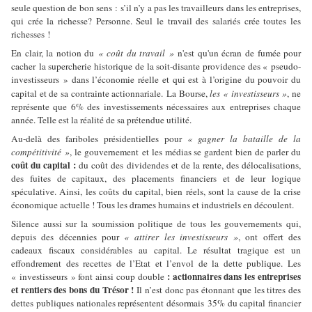
seule question de bon sens : s’il n’y a pas les travailleurs dans les entreprises,
qui crée la richesse? Personne. Seul le travail des salariés crée toutes les
richesses !
En clair, la notion du
«
coût du travail
»
n'est qu'un écran de fumée pour
cacher
la supercherie historique de la soit-disante providence des « pseudo-
investisseurs » dans l’économie réelle et qui est à l’origine du pouvoir du
capital et de sa contrainte actionnariale
.
La Bourse
,
les « investisseurs »
, ne
représente que 6% des investissements nécessaires aux entreprises chaque
année. Telle est la réalité de sa prétendue utilité.
Au-delà des fariboles présidentielles pour
« gagner la bataille de la
compétitivité »
, le gouvernement et les médias se gardent bien de parler du
coût du capital :
du coût des dividendes et de la rente, des délocalisations,
des fuites de capitaux, des placements financiers et de leur logique
spéculative. Ainsi, les coûts du capital, bien réels, sont la cause de la crise
économique actuelle ! Tous les drames humains et industriels en découlent.
Silence aussi sur la soumission politique de tous les gouvernements qui,
depuis des décennies pour
« attirer les investisseurs »
, ont offert des
cadeaux fiscaux considérables au capital. Le résultat tragique est un
effondrement des recettes de l’Etat et l’envol de la dette publique. Les
: actionnaires dans les entreprises
« investisseurs » font ainsi coup double
et rentiers des bons du Trésor !
Il n’est donc pas étonnant que l
es titres des
dettes publiques nationales représentent désormais
35% du capital financier