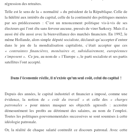
régression des retraites.
Telle est le sens de la « normalité » du président de la République. Celle de
la fidélité aux intérêts du capital, celle de la continuité des politiques menées
par ses prédécesseurs : C’est un renoncement politique vis-à-vis de ses
électeurs qui l’ont élu sans ferveur aucune, pressés de virer Sarkozy. Mais il a
aussi été élu aussi avec la bienveillance des marchés financiers. En 1992, le
même Hollande, alors simple député socialiste, déclarait qu’accepter d’entrer
dans le jeu de la mondialisation capitaliste, c’était accepter que ces
« contraintes financières, monétaires et, subsidiairement, européennes
s’imposent ».
Ce jeu, au nom de « l’Europe », le parti socialiste et ses partis
satellites l’ont accepté.
Dans l’économie réelle, il n’existe qu’un seul coût, celui du capital !
Depuis des années, le capital industriel et financier a imposé, comme une
évidence, la notion de
« coût du travail »
et celle des
« charges
patronales »
pour mieux masquer ses objectifs agressifs : accroitre
démesurément les profits au détriment des salaires, au nom de l’emploi.
Toutes les politiques gouvernementales successives se sont soumises à cette
idéologie patronale.
Or, la réalité de chaque salarié contredit ce discours patronal. Avec cette