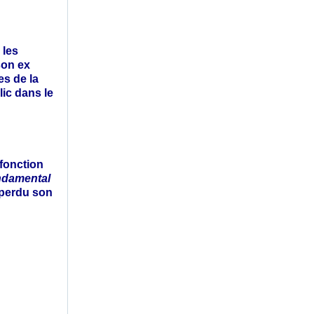
 les
son ex
es de la
lic dans le
 fonction
ndamental
 perdu son