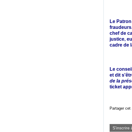
Le Patron
fraudeurs
chef de c
justice, e
cadre de l
Le consei
et dit s'ê
de la pré
ticket app
Partager cet 
S'inscrire 