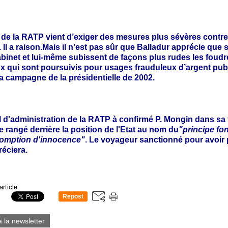
 de la RATP vient d’exiger des mesures plus sévères contre
.
Il a raison.
Mais il n’est pas sûr que Balladur apprécie que 
abinet et lui-même subissent de façons plus rudes les foudr
ux qui sont poursuivis pour usages frauduleux d’argent pub
a campagne de la présidentielle de 2002.
l d'administration de la RATP à confirmé P. Mongin dans sa
tre rangé derrière la position de l'Etat au nom du
"principe fo
somption d'innocence"
. Le voyageur sanctionné pour avoir
réciera.
article
Repost
0
à la newsletter